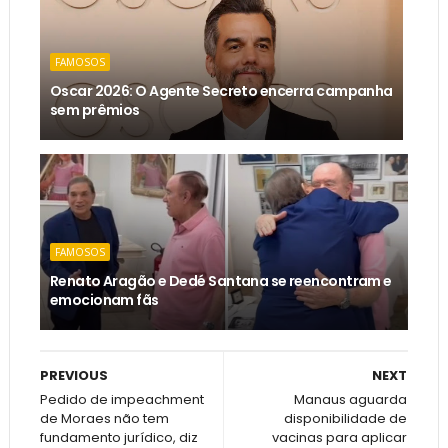
FAMOSOS
Oscar 2026: O Agente Secreto encerra campanha
sem prêmios
FAMOSOS
Renato Aragão e Dedé Santana se reencontram e
emocionam fãs
PREVIOUS
NEXT
Pedido de impeachment
Manaus aguarda
de Moraes não tem
disponibilidade de
fundamento jurídico, diz
vacinas para aplicar