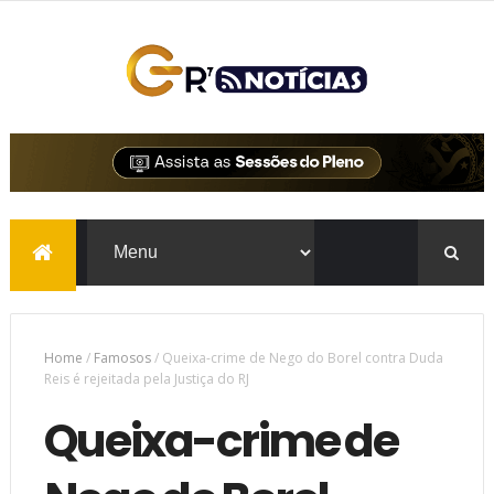
Home
/
Famosos
/
Queixa-crime de Nego do Borel contra Duda
Reis é rejeitada pela Justiça do RJ
Queixa-crime de