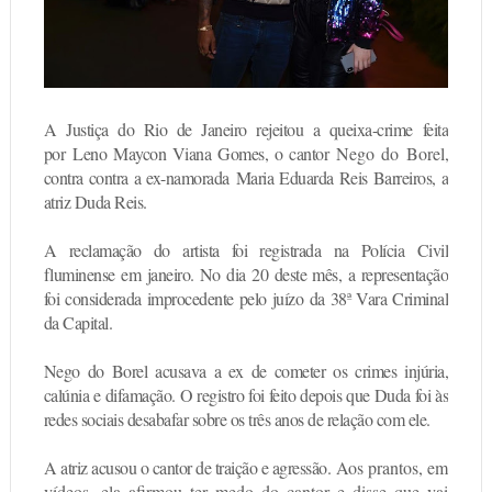
A Justiça do Rio de Janeiro rejeitou a queixa-crime feita
por
Leno Maycon Viana Gomes
, o cantor
Nego do Borel
,
contra contra a ex-namorada
Maria Eduarda Reis Barreiros
, a
atriz Duda Reis.
A reclamação do artista foi registrada na Polícia Civil
fluminense em janeiro. No dia 20 deste mês, a representação
foi considerada improcedente pelo juízo da 38ª Vara Criminal
da Capital.
Nego do Borel acusava a ex de cometer os crimes injúria,
calúnia e difamação. O registro foi feito depois que Duda foi às
redes sociais desabafar sobre os três anos de relação com ele.
A atriz acusou o cantor de traição e agressão.
Aos prantos, em
vídeos, ela afirmou ter medo do cantor e disse que vai