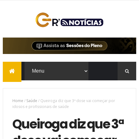
Home
/
Saúde
/
Queiroga diz que 3ª dose vai começar por
idosos e profissionais de saúde
Queiroga diz que 3ª