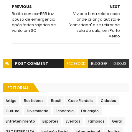
PREVIOUS
NEXT
Balão com ex-BBB faz
Viviane Lima relata caso
pouso de emergência
onde criança autista é
após fortes rajadas de
'convidada' a se retirar de
vento em SC
sala de aula, em Porto
Velho
POST
COMMENT
FACEBOOK
BLOGGER
DISQUS
EDITORIAL
Artigo
Bastidores
Brasil
Caso Flordelis
Cidades
Cultura
Diversidade
Economia
Educação
Entretenimento
Esportes
Eventos
Famosos
Geral
GR7 ENTREVISTA
Inclusão Social
Internacional
Justiça