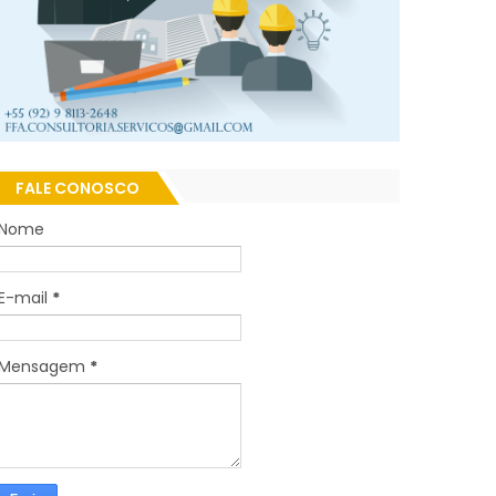
FALE CONOSCO
Nome
E-mail
*
Mensagem
*