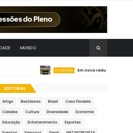
IDADE
MUNDO
Em nova redução, Copom baixa 
ECONOMIA
EDITORIAL
Artigo
Bastidores
Brasil
Caso Flordelis
Cidades
Cultura
Diversidade
Economia
Educação
Entretenimento
Esportes
Eventos
Famosos
Geral
GR7 ENTREVISTA