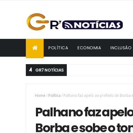
POLÍTICA
ECONOMIA
INCLUSÃO
GR7 NOTÍCIAS
Home
/
Política
/
Palhano faz apelo ao prefeito de Borba 
Palhano faz apelo
Borba e sobe o to