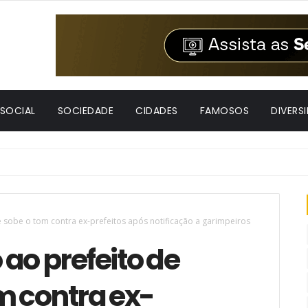
 SOCIAL
SOCIEDADE
CIDADES
FAMOSOS
DIVERS
e sobe o tom contra ex-prefeitos após notificação a garimpeiros
 ao prefeito de
m contra ex-