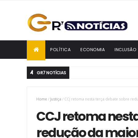
POLÍTICA
ECONOMIA
INCLUSÃO
GR7 NOTÍCIAS
 reeleição na convenção da Federação União Progressista
Home
/
Justiça
/
CCJ retoma nesta terça debate sobre red
CCJ retoma nesta
redução da maio