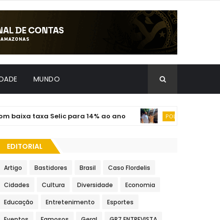
IDADE
MUNDO
ixa taxa Selic para 14% ao ano
Em visita 
POLÍTICA
EDITORIAL
Artigo
Bastidores
Brasil
Caso Flordelis
Cidades
Cultura
Diversidade
Economia
Educação
Entretenimento
Esportes
Eventos
Famosos
Geral
GR7 ENTREVISTA