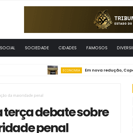
 SOCIAL
SOCIEDADE
CIDADES
FAMOSOS
DIVERS
Em nova redução, Copom ba
ECONOMIA
ução da maioridade penal
 terça debate sobre
ridade penal