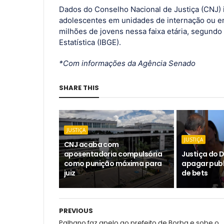
Dados do Conselho Nacional de Justiça (CNJ) i
adolescentes em unidades de internação ou e
milhões de jovens nessa faixa etária, segundo 
Estatística (IBGE).
*Com informações da Agência Senado
SHARE THIS
JUSTIÇA
JUSTIÇA
CNJ acaba com
aposentadoria compulsória
Justiça do 
como punição máxima para
apagar publ
juiz
de bets
PREVIOUS
Palhano faz apelo ao prefeito de Borba e sobe o