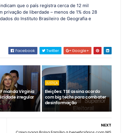
ndicam que o país registra cerca de 12 mil
m privação de liberdade – menos de 1% dos 28
dados do Instituto Brasileiro de Geografia e
Facebook
Twitter
Google+
JUSTIÇA
DF manda Virginia
Eleições: TSE assina acordo
icidade irregular
com big techs para combater
desinformação
NEXT
Caixa paga Bolsa Família a beneficiários com NIS