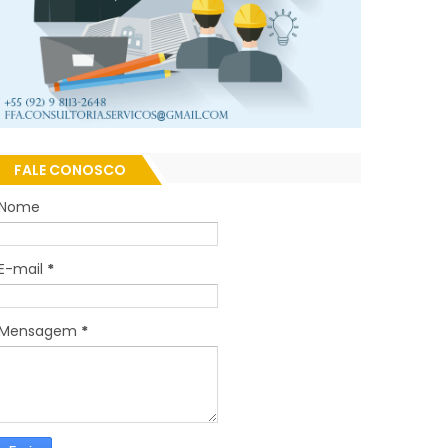
FALE CONOSCO
Nome
E-mail
*
Mensagem
*