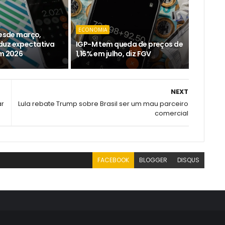
ECONOMIA
desde março,
duz expectativa
IGP-M tem queda de preços de
em 2026
1,16% em julho, diz FGV
NEXT
ar
Lula rebate Trump sobre Brasil ser um mau parceiro
comercial
FACEBOOK
BLOGGER
DISQUS