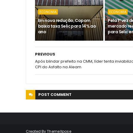
ECONOMIA
ECONOMIA
Em nova redução, Copom
Pela 1ª vez 
baixa taxa Selic para 14% ao
mercado re
ano
para Selic 
PREVIOUS
Após blindar prefeito na CMM, líder tenta inviabiliz
CPI do Asfalto na Aleam
POST
COMMENT
Created By
ThemeXpose