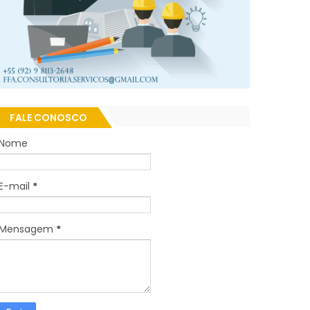
FALE CONOSCO
Nome
E-mail
*
Mensagem
*