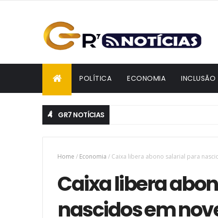
POLÍTICA
ECONOMIA
INCLUSÃO
GR7 NOTÍCIAS
Home
/
Economia
/
Caixa libera abono salarial para na
Caixa libera abon
nascidos em nov