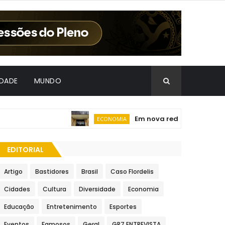
IDADE
MUNDO
Em nova redução, Copom baix
ECONOMIA
EDITORIAL
Artigo
Bastidores
Brasil
Caso Flordelis
Cidades
Cultura
Diversidade
Economia
Educação
Entretenimento
Esportes
Eventos
Famosos
Geral
GR7 ENTREVISTA