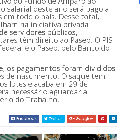
tivo do Fundo de Amparo ao
o salarial deste ano será pago a
 em todo o país. Desse total,
lham na iniciativa privada
de servidores públicos,
tares têm direito ao Pasep. O PIS
ederal e o Pasep, pelo Banco do
e, os pagamentos foram divididos
ês de nascimento. O saque tem
dos lotes e acaba em 29 de
erá necessário aguardar a
ério do Trabalho.
Facebook
Twitter
Google+