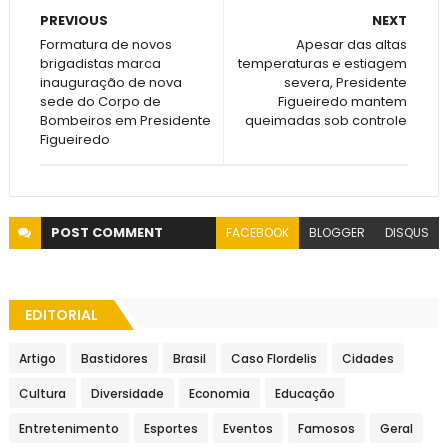
PREVIOUS
NEXT
Formatura de novos
Apesar das altas
brigadistas marca
temperaturas e estiagem
inauguração de nova
severa, Presidente
sede do Corpo de
Figueiredo mantem
Bombeiros em Presidente
queimadas sob controle
Figueiredo
POST
COMMENT
FACEBOOK
BLOGGER
DISQUS
EDITORIAL
Artigo
Bastidores
Brasil
Caso Flordelis
Cidades
Cultura
Diversidade
Economia
Educação
Entretenimento
Esportes
Eventos
Famosos
Geral