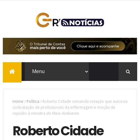
Home
/
Política
/
Roberto Cidade comanda votação que autoriza
contratação de profissionais da enfermagem e moção de
repúdio à ministra do Meio Ambiente
Roberto Cidade