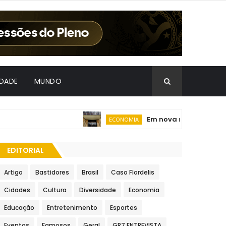
IDADE
MUNDO
Em nova redução, Copom b
ECONOMIA
EDITORIAL
Artigo
Bastidores
Brasil
Caso Flordelis
Cidades
Cultura
Diversidade
Economia
Educação
Entretenimento
Esportes
Eventos
Famosos
Geral
GR7 ENTREVISTA