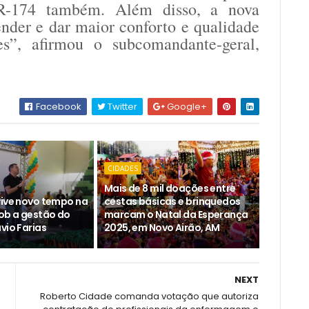
R-174 também. Além disso, a nova
ender e dar maior conforto e qualidade
es”, afirmou o subcomandante-geral,
Facebook
Twitter
Google+
CIDADES
Mais de 8 mil doações entre
vive novo tempo na
cestas básicas e brinquedos
ob a gestão do
marcam o Natal da Esperança
vio Farias
2025, em Novo Airão, AM
NEXT
Roberto Cidade comanda votação que autoriza