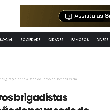
 SOCIAL
SOCIEDADE
CIDADES
FAMOSOS
DIVERS
 à reeleição na convenção da Federação União Progressista
 inauguração de nova sede do Corpo de Bombeiros em
os brigadistas