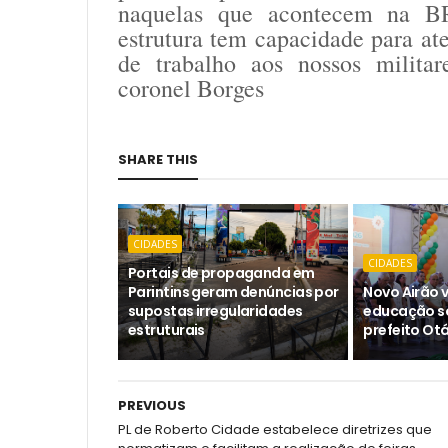
naquelas que acontecem na B
estrutura tem capacidade para at
de trabalho aos nossos militar
coronel Borges
SHARE THIS
CIDADES
CIDADES
Portais de propaganda em
Parintins geram denúncias por
Novo Airão 
supostas irregularidades
educação s
estruturais
prefeito Otá
PREVIOUS
PL de Roberto Cidade estabelece diretrizes que