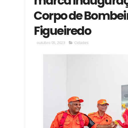
marca inauguraç
Corpo de Bombeir
Figueiredo
outubro 05, 2023
Cidades