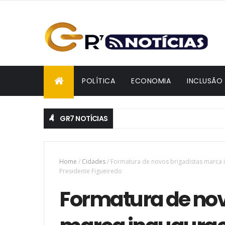
POLÍTICA
ECONOMIA
INCLUSÃO
GR7 NOTÍCIAS
Deputado Adjuto Afonso é oficializado candidato
POLÍTICA
Home
/
Cidades
/
Formatura de novos brigadistas marca
Presidente Figueiredo
Formatura de nov