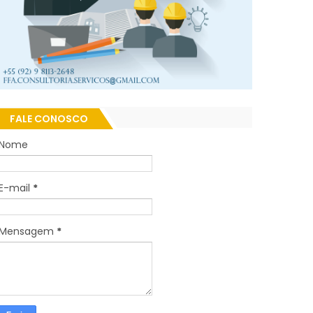
FALE CONOSCO
Nome
E-mail
*
Mensagem
*