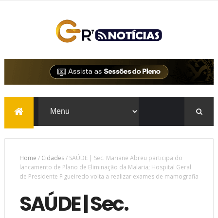
Home
/
Cidades
/
SAÚDE | Sec. Mariane Abreu participa do
lancamento de Plano de Eliminação da Malaria; Hospital Geral
de Presidente Figueiredo volta a realizar exames de mamografia
SAÚDE | Sec.