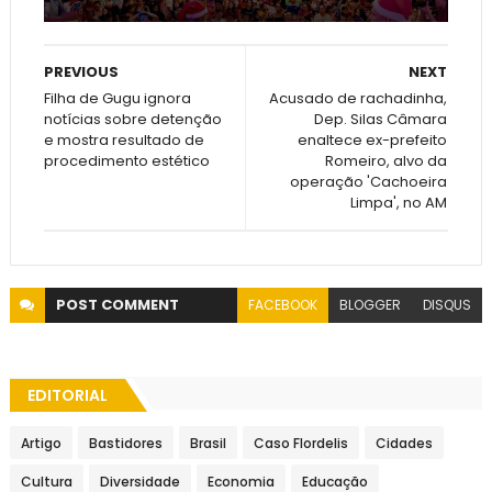
PREVIOUS
NEXT
Filha de Gugu ignora
Acusado de rachadinha,
notícias sobre detenção
Dep. Silas Câmara
e mostra resultado de
enaltece ex-prefeito
procedimento estético
Romeiro, alvo da
operação 'Cachoeira
Limpa', no AM
POST
COMMENT
FACEBOOK
BLOGGER
DISQUS
EDITORIAL
Artigo
Bastidores
Brasil
Caso Flordelis
Cidades
Cultura
Diversidade
Economia
Educação