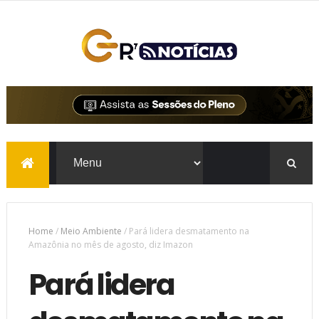
Home
/
Meio Ambiente
/
Pará lidera desmatamento na
Amazônia no mês de agosto, diz Imazon
Pará lidera