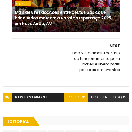
CIDADES
Mais de 8 mil doações entre cestas básicas e
brinquedos marcam o Natal da Esperança 2025,
em Novo Airão, AM
NEXT
Boa Vista amplia horário
de funcionamento para
bares e libera mais
pessoas em eventos
POST
COMMENT
FACEBOOK
BLOGGER
DISQUS
EDITORIAL