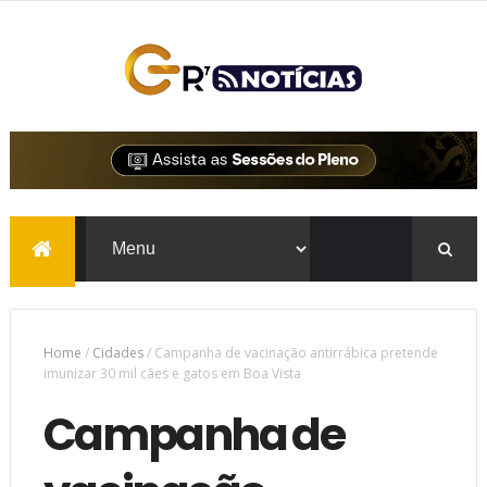
Home
/
Cidades
/
Campanha de vacinação antirrábica pretende
imunizar 30 mil cães e gatos em Boa Vista
Campanha de