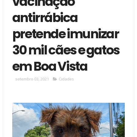
vacinação
antirrábica
pretende imunizar
30 mil cães e gatos
em Boa Vista
setembro 03, 2021
Cidades