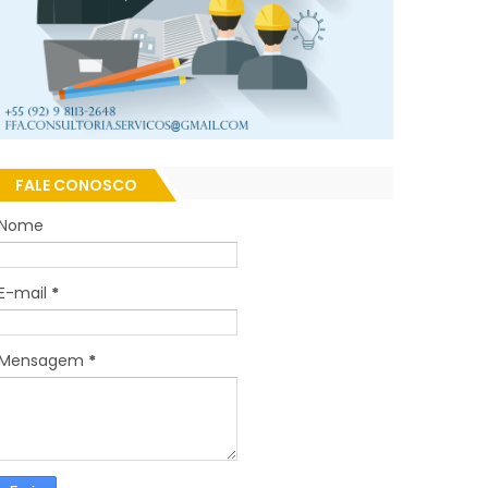
FALE CONOSCO
Nome
E-mail
*
Mensagem
*