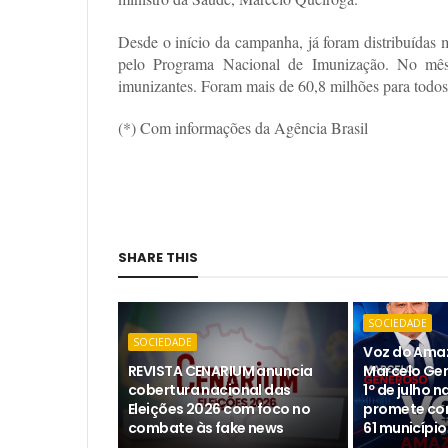
Desde o início da campanha, já foram distribuídas 
pelo Programa Nacional de Imunização. No mês 
imunizantes. Foram mais de 60,8 milhões para todos 
(*) Com informações da Agência Brasil
SHARE THIS
SOCIEDADE
SOCIEDADE
Voz do Ama
REVISTA CENARIUM anuncia
Marcelo Gen
cobertura nacional das
1º de julho 
Eleições 2026 com foco no
promete co
combate às fake news
61 municípi