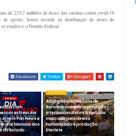
mais de 233,7 milhões de doses das vacinas contra covid-19
de agosto, houve recorde na distribuição de doses de
os estados e o Distrito Federal.
Facebook
Twitter
Google+
SOCIEDADE
Advogada adventista de
zonas com
Roraima conquista projeção
eroso estreia dia
internacional com trajetória
na Jovem Pan News e
marcada pelo direito
nectar Manaus aos
humanizado e produção
os do estado
literária