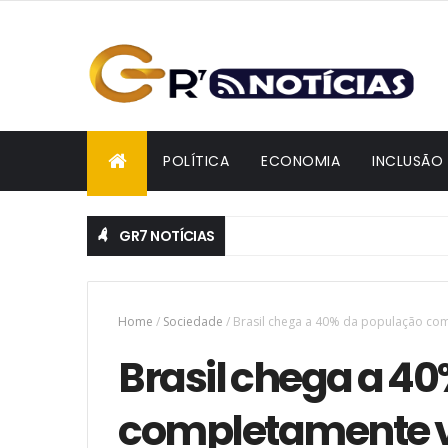
POLÍTICA
ECONOMIA
INCLUSÃO
GR7 NOTÍCIAS
Home
/
Sociedade
/
Brasil chega a 40% da população com
Brasil chega a 4
completamente v