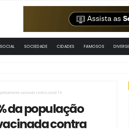
 SOCIAL
SOCIEDADE
CIDADES
FAMOSOS
DIVERS
pletamente vacinada contra covid-19
0% da população
acinada contra