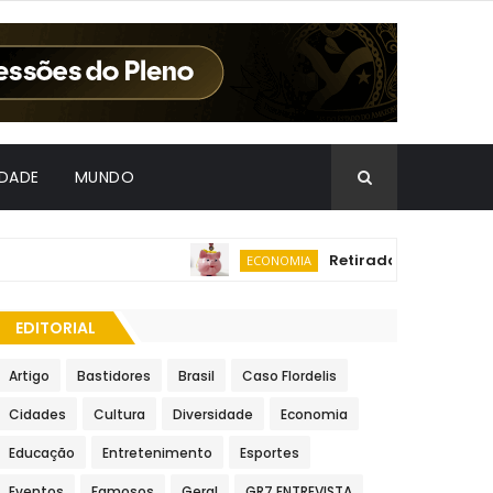
IDADE
MUNDO
Retiradas da poupança s
ECONOMIA
EDITORIAL
Artigo
Bastidores
Brasil
Caso Flordelis
Cidades
Cultura
Diversidade
Economia
Educação
Entretenimento
Esportes
Eventos
Famosos
Geral
GR7 ENTREVISTA