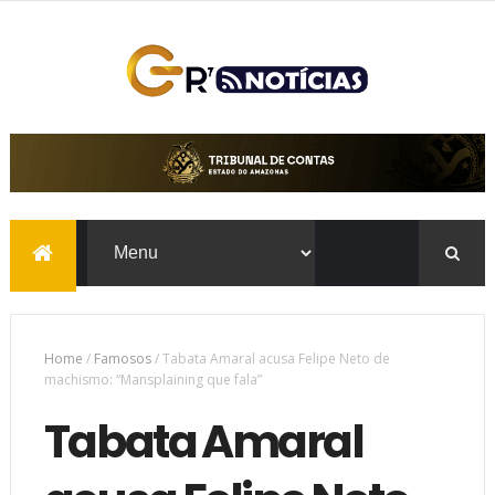
Home
/
Famosos
/
Tabata Amaral acusa Felipe Neto de
machismo: “Mansplaining que fala”
Tabata Amaral