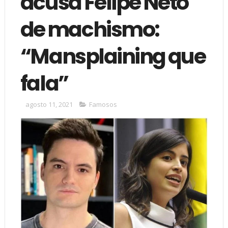
acusa Felipe Neto
de machismo:
“Mansplaining que
fala”
agosto 11, 2021
Famosos