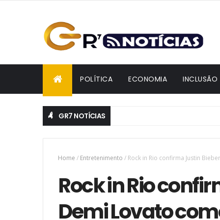
POLÍTICA
ECONOMIA
INCLUSÃO
GR7 NOTÍCIAS
Home
/
Entretenimento
/
Rock in Rio confirma Justin Bie
Rock in Rio confir
Demi Lovato com