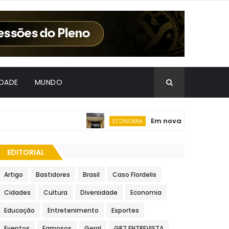
IDADE
MUNDO
Em nova redução, Copom 
ECONOMIA
EDITORIAL
Artigo
Bastidores
Brasil
Caso Flordelis
Cidades
Cultura
Diversidade
Economia
Educação
Entretenimento
Esportes
Eventos
Famosos
Geral
GR7 ENTREVISTA