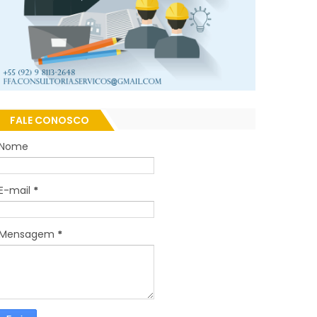
FALE CONOSCO
Nome
E-mail
*
Mensagem
*