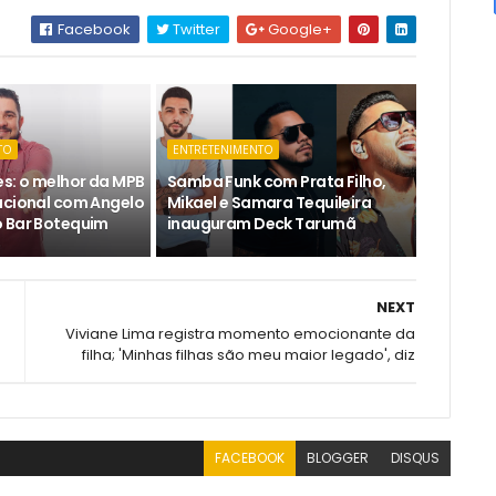
Facebook
Twitter
Google+
TO
ENTRETENIMENTO
es: o melhor da MPB
Samba Funk com Prata Filho,
acional com Angelo
Mikael e Samara Tequileira
 Bar Botequim
inauguram Deck Tarumã
NEXT
Viviane Lima registra momento emocionante da
filha; 'Minhas filhas são meu maior legado', diz
FACEBOOK
BLOGGER
DISQUS