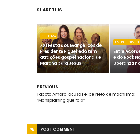
SHARE THIS
CULTURA
ENTRETENIMEN
XXI Festa dos Evangélicos de
Presidente Figueiredo tem
Entre Acord
atrações gospel nacionais e
e do Rock N
Marcha para Jesus
Speranza no
PREVIOUS
Tabata Amaral acusa Felipe Neto de machismo:
“Mansplaining que fala”
POST
COMMENT