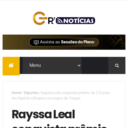
Home
/
Esportes
/
Rayssa Leal conquista prêmio do COI pelo
seu Espírito Olímpico nos jogos de Tóquio
Rayssa Leal