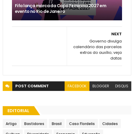
Fifa lança marca da Copa Feminina 2027 em
evento no Rio de Janeiro
NEXT
Governo divulga
calendário das parcelas
extras do auxílio; veja
datas
POST
COMMENT
FACEBOOK
BLOGGER
DISQUS
EDITORIAL
Artigo
Bastidores
Brasil
Caso Flordelis
Cidades