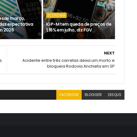
ECONOMIA
desde março,
duz expectativa
IGP-M tem queda de preços de
em 2026
1,16% em julho, diz FGV
NEXT
a
Acidente entre três carretas deixa um morto e
bloqueia Rodovia Anchieta em SP
FACEBOOK
BLOGGER
DISQUS