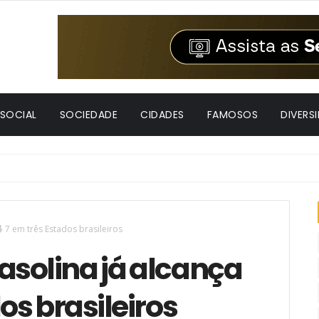
 SOCIAL
SOCIEDADE
CIDADES
FAMOSOS
DIVERS
$ 7 em três Estados brasileiros
gasolina já alcança
os brasileiros