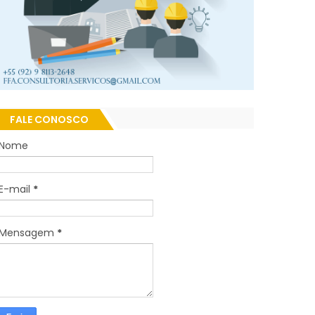
FALE CONOSCO
Nome
E-mail
*
Mensagem
*