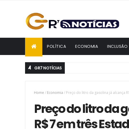
POLÍTICA
ECONOMIA
INCLUSÃO
GR7 NOTÍCIAS
Home
/
Economia
/
Preço do litro da gasolina já alcança R
Preço do litro da 
R$ 7 em três Estad