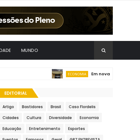
IDADE
MUNDO
Em nova redução, Copom 
ECONOMIA
EDITORIAL
Artigo
Bastidores
Brasil
Caso Flordelis
Cidades
Cultura
Diversidade
Economia
Educação
Entretenimento
Esportes
Eventos
Famosos
Geral
GR7 ENTREVISTA