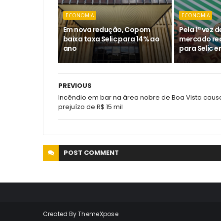
ECONOMIA
ECONOMIA
Em nova redução, Copom
Pela 1ª vez 
baixa taxa Selic para 14% ao
mercado re
ano
para Selic 
PREVIOUS
Incêndio em bar na área nobre de Boa Vista caus
prejuízo de R$ 15 mil
POST
COMMENT
Created By
ThemeXpose