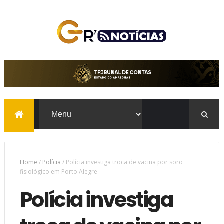
Home
/
Polícia
/
Polícia investiga troca de vacina por soro
fisiológico em Porto Alegre
Polícia investiga