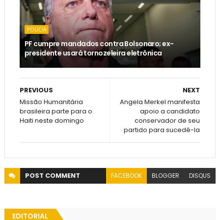
POLÍCIA
PF cumpre mandados contra Bolsonaro; ex-
presidente usará tornozeleira eletrônica
PREVIOUS
NEXT
Missão Humanitária
Angela Merkel manifesta
brasileira parte para o
apoio a candidato
Haiti neste domingo
conservador de seu
partido para sucedê-la
POST
COMMENT
FACEBOOK
BLOGGER
DISQUS
EDITORIAL