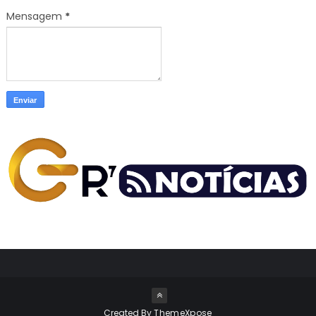
Mensagem
*
Created By
ThemeXpose