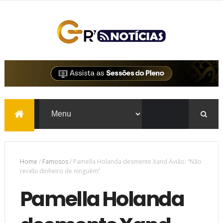
Home
/
Famosos
/
Pamella Holanda desmente Xand Avião: “Não
recebi dinheiro de ninguém”
Pamella Holanda