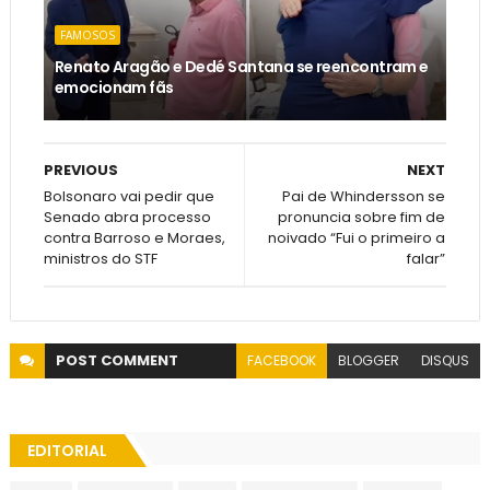
FAMOSOS
Renato Aragão e Dedé Santana se reencontram e
emocionam fãs
PREVIOUS
NEXT
Bolsonaro vai pedir que
Pai de Whindersson se
Senado abra processo
pronuncia sobre fim de
contra Barroso e Moraes,
noivado “Fui o primeiro a
ministros do STF
falar”
POST
COMMENT
FACEBOOK
BLOGGER
DISQUS
EDITORIAL