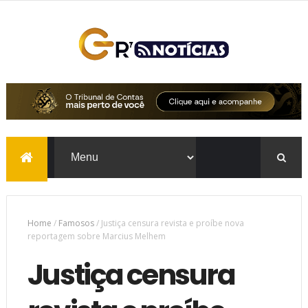
Home
/
Famosos
/
Justiça censura revista e proíbe nova
reportagem sobre Marcius Melhem
Justiça censura