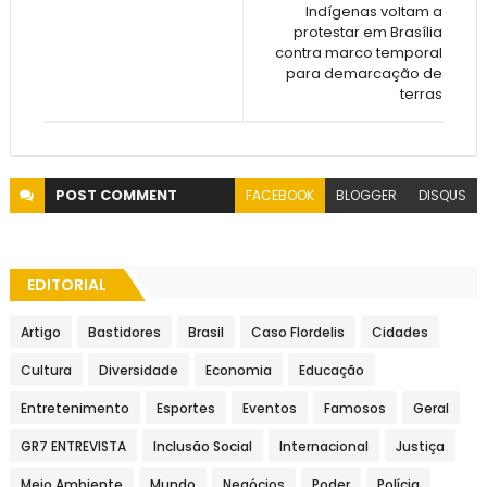
Indígenas voltam a
protestar em Brasília
contra marco temporal
para demarcação de
terras
POST
COMMENT
FACEBOOK
BLOGGER
DISQUS
EDITORIAL
Artigo
Bastidores
Brasil
Caso Flordelis
Cidades
Cultura
Diversidade
Economia
Educação
Entretenimento
Esportes
Eventos
Famosos
Geral
GR7 ENTREVISTA
Inclusão Social
Internacional
Justiça
Meio Ambiente
Mundo
Negócios
Poder
Polícia