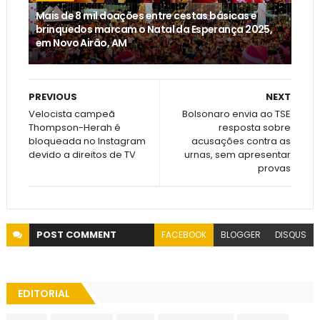
Mais de 8 mil doações entre cestas básicas e
brinquedos marcam o Natal da Esperança 2025,
em Novo Airão, AM
PREVIOUS
NEXT
Velocista campeã
Bolsonaro envia ao TSE
Thompson-Herah é
resposta sobre
bloqueada no Instagram
acusações contra as
devido a direitos de TV
urnas, sem apresentar
provas
POST
COMMENT
FACEBOOK
BLOGGER
DISQUS
EDITORIAL