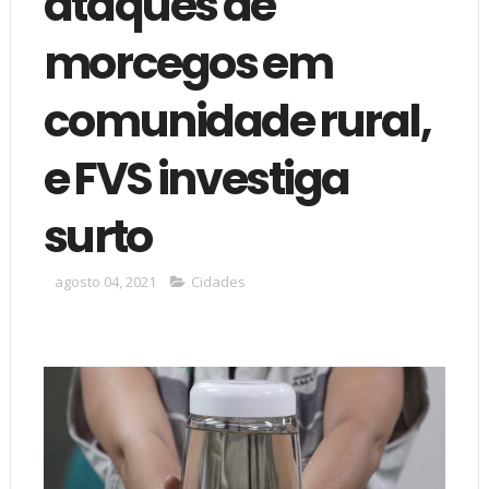
ataques de
morcegos em
comunidade rural,
e FVS investiga
surto
agosto 04, 2021
Cidades