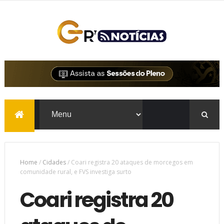
Home
/
Cidades
/
Coari registra 20 ataques de morcegos em
comunidade rural, e FVS investiga surto
Coari registra 20