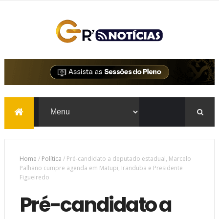
Home
/
Política
/
Pré-candidato a deputado estadual, Marcelo
Palhano cumpre agenda em Matupi, Iranduba e Presidente
Figueiredo
Pré-candidato a