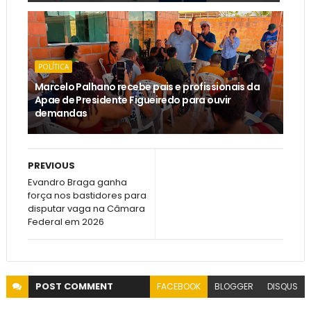
POLÍTICA
Marcelo Palhano recebe pais e profissionais da
Apae de Presidente Figueiredo para ouvir
demandas
PREVIOUS
Evandro Braga ganha
força nos bastidores para
disputar vaga na Câmara
Federal em 2026
POST
COMMENT
FACEBOOK
BLOGGER
DISQUS