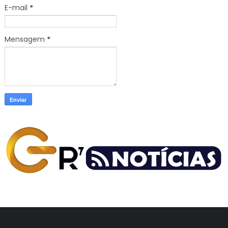
E-mail
*
Mensagem
*