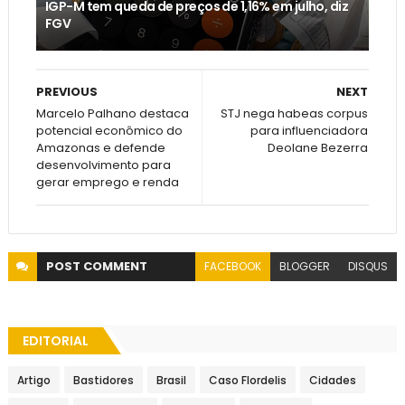
IGP-M tem queda de preços de 1,16% em julho, diz
FGV
PREVIOUS
NEXT
Marcelo Palhano destaca
STJ nega habeas corpus
potencial econômico do
para influenciadora
Amazonas e defende
Deolane Bezerra
desenvolvimento para
gerar emprego e renda
POST
COMMENT
FACEBOOK
BLOGGER
DISQUS
EDITORIAL
Artigo
Bastidores
Brasil
Caso Flordelis
Cidades