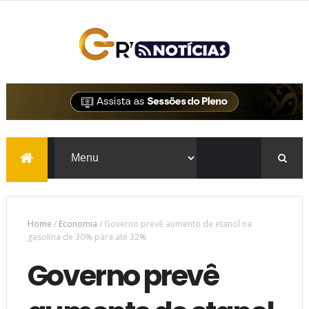
Home
/
Economia
/
Governo prevê aumento de etanol na
gasolina de 30% para até 32%
Governo prevê