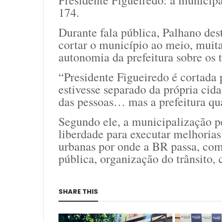
Presidente Figueiredo: a municip
174.
Durante fala pública, Palhano des
cortar o município ao meio, muita
autonomia da prefeitura sobre os 
“Presidente Figueiredo é cortada
estivesse separado da própria cid
das pessoas… mas a prefeitura qua
Segundo ele, a municipalização pe
liberdade para executar melhorias
urbanas por onde a BR passa, co
pública, organização do trânsito,
SHARE THIS