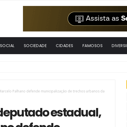
 SOCIAL
SOCIEDADE
CIDADES
FAMOSOS
DIVERS
 Marcelo Palhano defende municipalização de trechos urbanos da
deputado estadual,