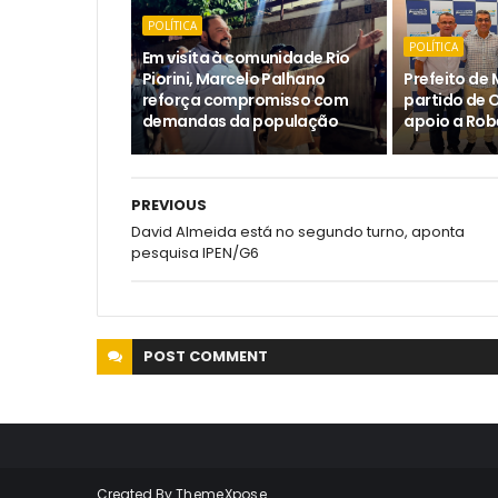
POLÍTICA
POLÍTICA
Em visita à comunidade Rio
Piorini, Marcelo Palhano
Prefeito de 
reforça compromisso com
partido de 
demandas da população
apoio a Rob
PREVIOUS
David Almeida está no segundo turno, aponta
pesquisa IPEN/G6
POST
COMMENT
Created By
ThemeXpose