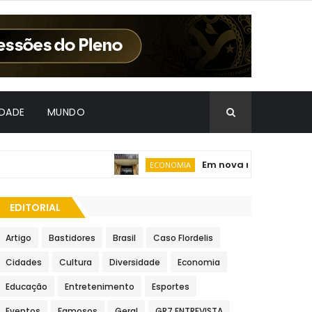
IDADE
MUNDO
Em nova redução, Copom b
ECONOMIA
EDITORIAL
Artigo
Bastidores
Brasil
Caso Flordelis
Cidades
Cultura
Diversidade
Economia
Educação
Entretenimento
Esportes
Eventos
Famosos
Geral
GR7 ENTREVISTA