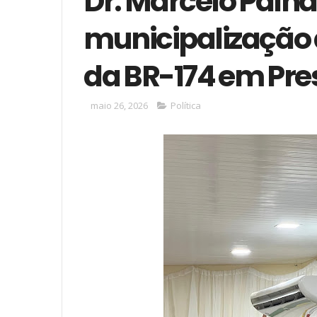
Dr. Marcelo Palh
municipalização 
da BR-174 em Pres
maio 26, 2026
Política