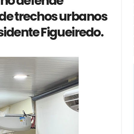
ano defende
de trechos urbanos
idente Figueiredo.