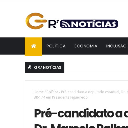
POLÍTICA
ECONOMIA
INCLUSÃO
GR7 NOTÍCIAS
Home
/
Política
/
Pré-candidato a deputado estadual, Dr.
BR-174 em Presidente Figueiredo.
Pré-candidato a 