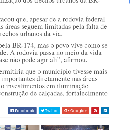
alização dos trechos urbanos da BR-
tacou que, apesar de a rodovia federal
s áreas seguem limitadas pela falta de
trechos urbanos da via.
 pela BR-174, mas o povo vive como se
ade. A rodovia passa no meio da vida
se não pode agir ali”, afirmou.
rmitiria que o município tivesse mais
 importantes diretamente nas áreas
mo investimentos em iluminação
 construção de calçadas, fortalecimento
Facebook
Twitter
Google+