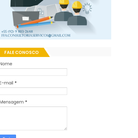
FALE CONOSCO
Nome
E-mail
*
Mensagem
*