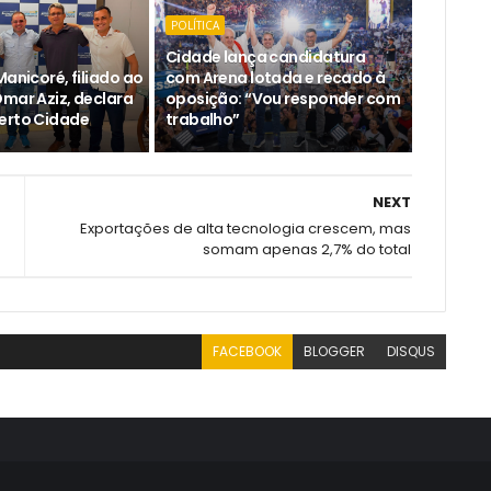
POLÍTICA
Cidade lança candidatura
Manicoré, filiado ao
com Arena lotada e recado à
Omar Aziz, declara
oposição: “Vou responder com
erto Cidade
trabalho”
NEXT
Exportações de alta tecnologia crescem, mas
somam apenas 2,7% do total
FACEBOOK
BLOGGER
DISQUS