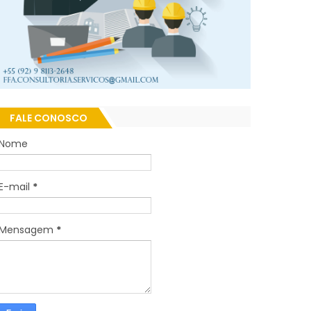
FALE CONOSCO
Nome
E-mail
*
Mensagem
*