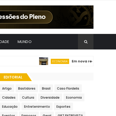
IDADE
MUNDO
Em nova redução, Copom baix
ECONOMIA
EDITORIAL
Artigo
Bastidores
Brasil
Caso Flordelis
Cidades
Cultura
Diversidade
Economia
Educação
Entretenimento
Esportes
Eventos
Famosos
Geral
GR7 ENTREVISTA