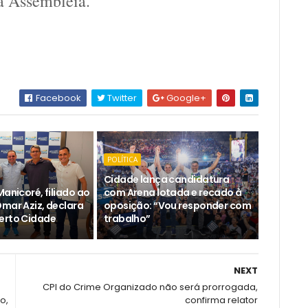
a Assembleia.
Facebook
Twitter
Google+
POLÍTICA
Cidade lança candidatura
Manicoré, filiado ao
com Arena lotada e recado à
Omar Aziz, declara
oposição: “Vou responder com
erto Cidade
trabalho”
NEXT
CPI do Crime Organizado não será prorrogada,
o,
confirma relator