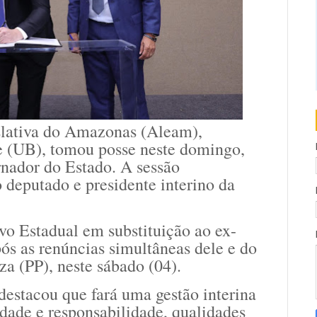
slativa do Amazonas (Aleam),
e (UB), tomou posse neste domingo,
rnador do Estado. A sessão
 deputado e presidente interino da
o Estadual em substituição ao ex-
s as renúncias simultâneas dele e do
a (PP), neste sábado (04).
estacou que fará uma gestão interina
idade e responsabilidade, qualidades