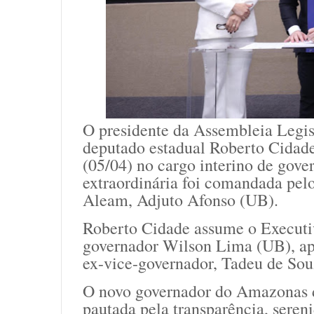
O presidente da Assembleia Legi
deputado estadual Roberto Cidad
(05/04) no cargo interino de gove
extraordinária foi comandada pelo
Aleam, Adjuto Afonso (UB).
Roberto Cidade assume o Executiv
governador Wilson Lima (UB), apó
ex-vice-governador, Tadeu de Souz
O novo governador do Amazonas d
pautada pela transparência, seren