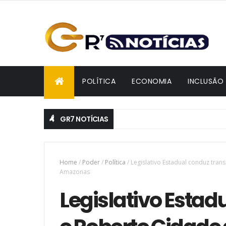
POLÍTICA
ECONOMIA
INCLUSÃO
GR7 NOTÍCIAS
Home
/
Poder
/
Política
/
Legislativo Estadual conduz tra
Amazonas
Legislativo Estad