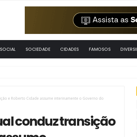
 SOCIAL
SOCIEDADE
CIDADES
FAMOSOS
DIVERS
nsição e Roberto Cidade assume interinamente o Governo do
ual conduz transição