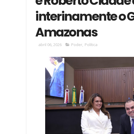
e Roberto Cidad
interinamente o 
Amazonas
abril 06, 2026
Poder
,
Política