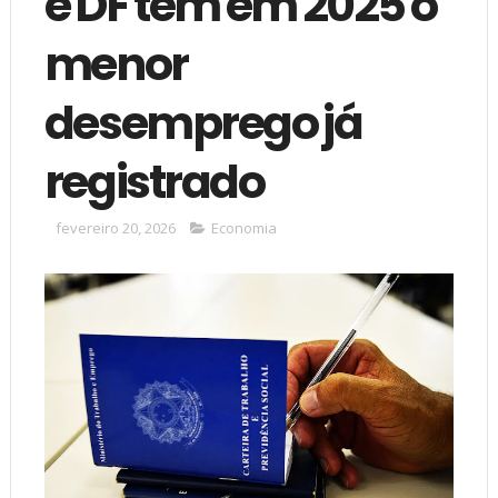
e DF têm em 2025 o
menor
desemprego já
registrado
fevereiro 20, 2026
Economia