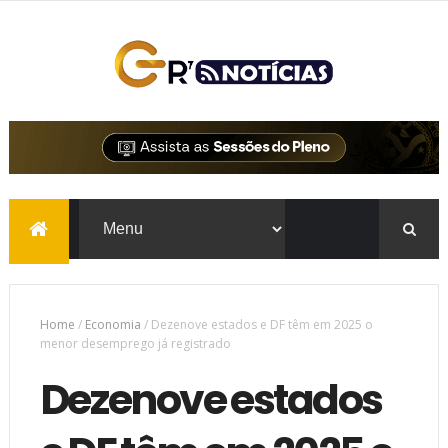
Home
/
Economia
/
Dezenove estados e DF têm em 2025 o
menor desemprego já registrado
Dezenove estados