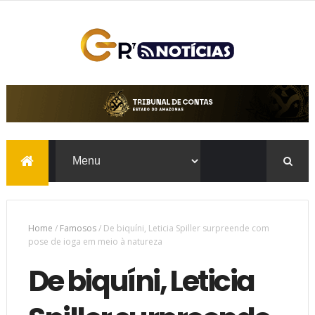
Home
/
Famosos
/
De biquíni, Leticia Spiller surpreende com
pose de ioga em meio à natureza
De biquíni, Leticia