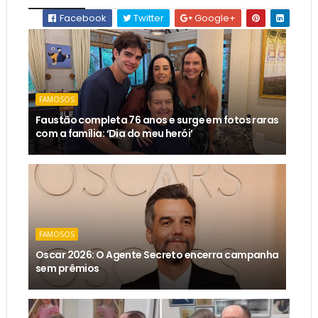
Facebook
Twitter
Google+
FAMOSOS
Faustão completa 76 anos e surge em fotos raras
com a família: ‘Dia do meu herói’
FAMOSOS
Oscar 2026: O Agente Secreto encerra campanha
sem prêmios