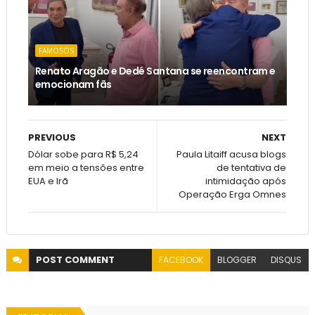
FAMOSOS
Renato Aragão e Dedé Santana se reencontram e
emocionam fãs
PREVIOUS
NEXT
Dólar sobe para R$ 5,24
Paula Litaiff acusa blogs
em meio a tensões entre
de tentativa de
EUA e Irã
intimidação após
Operação Erga Omnes
POST
COMMENT
FACEBOOK
BLOGGER
DISQUS