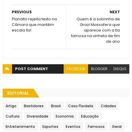
PREVIOUS
NEXT
Planalto rejeita texto na
Quem é a sobrinha de
Câmara que mantém
Grazi Massafera que
escala 6x1
aparece com a tia
famosa na vinheta de fim
de ano
POST
COMMENT
FACEBOOK
BLOGGER
DISQUS
EDITORIAL
Artigo
Bastidores
Brasil
Caso Flordelis
Cidades
Cultura
Diversidade
Economia
Educação
Entretenimento
Esportes
Eventos
Famosos
Geral