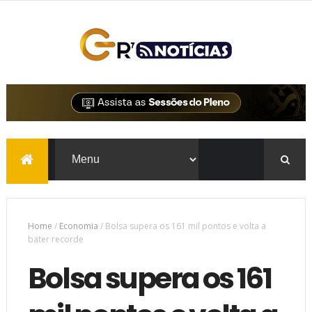
Home
/
Economia
/
Bolsa supera os 161 mil pontos e volta a
bater recorde
Bolsa supera os 161