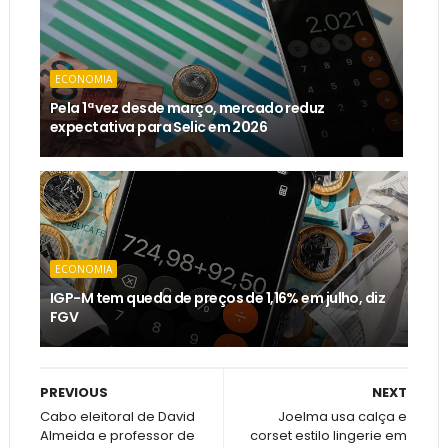
ECONOMIA
Pela 1ª vez desde março, mercado reduz
expectativa para Selic em 2026
ECONOMIA
IGP-M tem queda de preços de 1,16% em julho, diz
FGV
PREVIOUS
NEXT
Cabo eleitoral de David
Joelma usa calça e
Almeida e professor de
corset estilo lingerie em