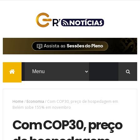
Home
/
Economia
/
Com COP30, preço de hospedagem em
Belém sobe 155% em novembro
Com COP30, preço