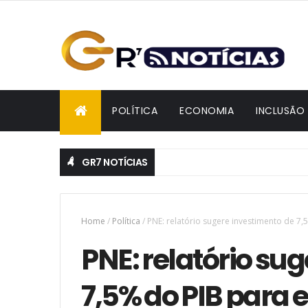
POLÍTICA
ECONOMIA
INCLUSÃO
GR7 NOTÍCIAS
Home
/
Política
/
PNE: relatório sugere investimento de 7
PNE: relatório su
7,5% do PIB para