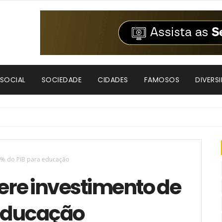
 SOCIAL
SOCIEDADE
CIDADES
FAMOSOS
DIVERS
,5% do PIB para educação
gere investimento de
 educação