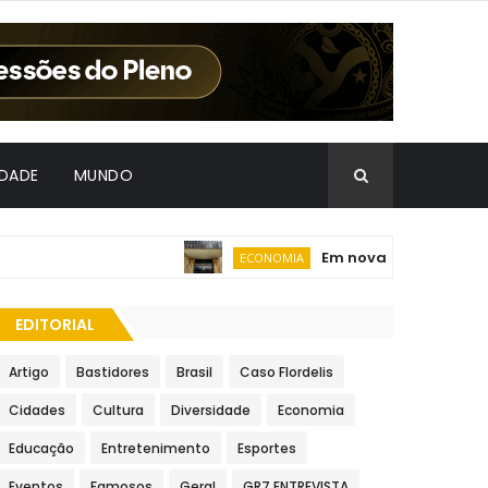
IDADE
MUNDO
Em nova redução, Copom b
ECONOMIA
EDITORIAL
Artigo
Bastidores
Brasil
Caso Flordelis
Cidades
Cultura
Diversidade
Economia
Educação
Entretenimento
Esportes
Eventos
Famosos
Geral
GR7 ENTREVISTA