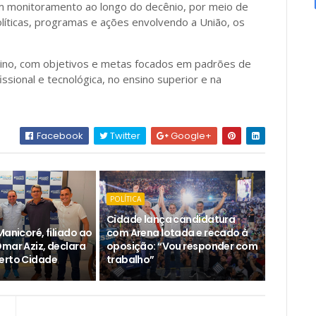
m monitoramento ao longo do decênio, por meio de
olíticas, programas e ações envolvendo a União, os
sino, com objetivos e metas focados em padrões de
issional e tecnológica, no ensino superior e na
Facebook
Twitter
Google+
POLÍTICA
Cidade lança candidatura
Manicoré, filiado ao
com Arena lotada e recado à
Omar Aziz, declara
oposição: “Vou responder com
erto Cidade
trabalho”