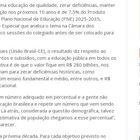
ma educação de qualidade, zerar deficiências, manter
ucação nos próximos 10 anos é de 7,5% do Produto
do Plano Nacional de Educação (PNE) 2025-2035,
 Especial que analisa o tema na Câmara dos
nco sessões do colegiado antes de ser colocado para
s (União Brasil-CE), o resultado diz respeito ao
ntos e subsídios, com a educação pública em todos os
mativa é de que o valor fique em R$ 280 bilhões, nos
iam para zerar deficiências históricas, como
om ensino fundamental e médio, entre outros, e R$
acional.
um número adequado em percentual e a gente não
cação brasileira e repetir um número que vem sendo
Lá atrás, considerada a questão demográfica, talvez
stimativa de população chegamos a esse percentual”,
arecer.
a próxima década. Para cada objetivo previsto no