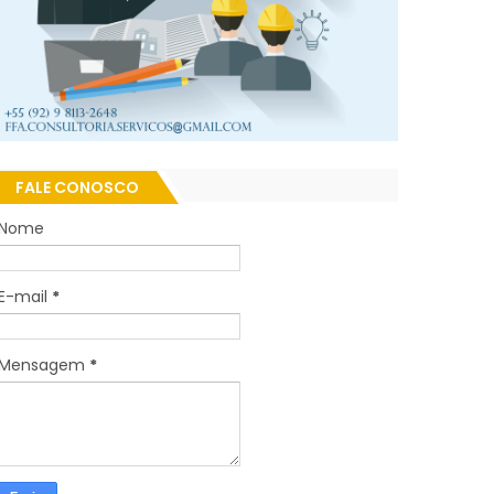
FALE CONOSCO
Nome
E-mail
*
Mensagem
*