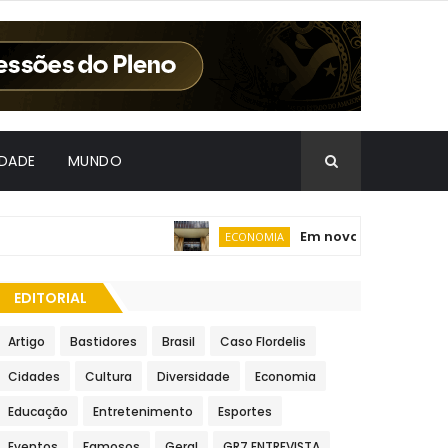
IDADE
MUNDO
Em nova redução, Copom
ECONOMIA
EDITORIAL
Artigo
Bastidores
Brasil
Caso Flordelis
Cidades
Cultura
Diversidade
Economia
Educação
Entretenimento
Esportes
Eventos
Famosos
Geral
GR7 ENTREVISTA