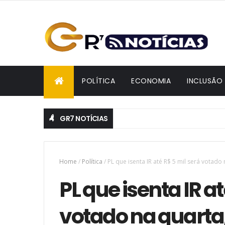
POLÍTICA
ECONOMIA
INCLUSÃO
GR7 NOTÍCIAS
Home
/
Política
/
PL que isenta IR até R$ 5 mil será votado
PL que isenta IR at
votado na quarta,