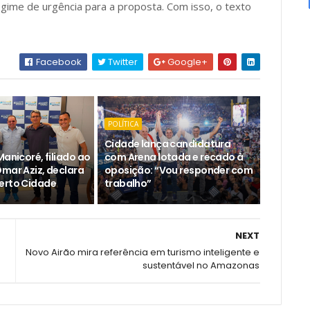
ime de urgência para a proposta. Com isso, o texto
Facebook
Twitter
Google+
POLÍTICA
Cidade lança candidatura
Manicoré, filiado ao
com Arena lotada e recado à
Omar Aziz, declara
oposição: “Vou responder com
erto Cidade
trabalho”
NEXT
Novo Airão mira referência em turismo inteligente e
sustentável no Amazonas