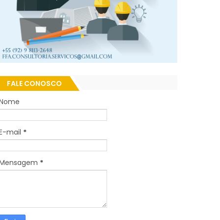
FALE CONOSCO
Nome
E-mail
*
Mensagem
*