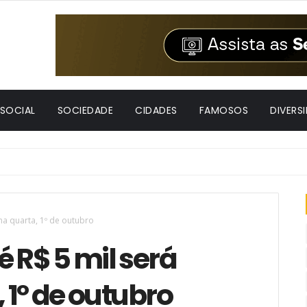
 SOCIAL
SOCIEDADE
CIDADES
FAMOSOS
DIVERS
 na quarta, 1º de outubro
é R$ 5 mil será
 1º de outubro