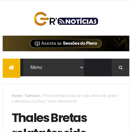
Home
/
Famosos
/
Thales Bretas relata ter sido vítima do golpe
e denuncia à polícia: 'Valor exorbitante'
Thales Bretas