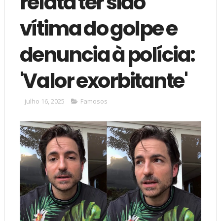
relata ter sido
vítima do golpe e
denuncia à polícia:
'Valor exorbitante'
julho 16, 2025
Famosos