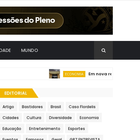
IDADE
MUNDO
Em nova redução, Copom bai
ECONOMIA
EDITORIAL
Artigo
Bastidores
Brasil
Caso Flordelis
Cidades
Cultura
Diversidade
Economia
Educação
Entretenimento
Esportes
Eventos
Famosos
Geral
GR7 ENTREVISTA