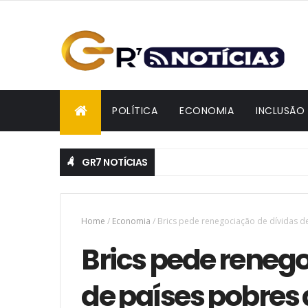
POLÍTICA
ECONOMIA
INCLUSÃO
GR7 NOTÍCIAS
Home
/
Economia
/
Brics pede renegociação de dívidas d
Brics pede reneg
de países pobres 