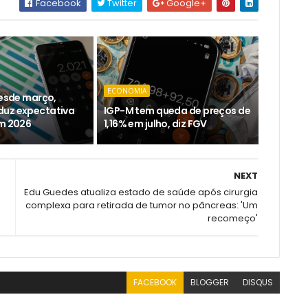
Facebook
Twitter
Google+
ECONOMIA
desde março,
duz expectativa
IGP-M tem queda de preços de
em 2026
1,16% em julho, diz FGV
NEXT
Edu Guedes atualiza estado de saúde após cirurgia
complexa para retirada de tumor no pâncreas: 'Um
recomeço'
FACEBOOK
BLOGGER
DISQUS