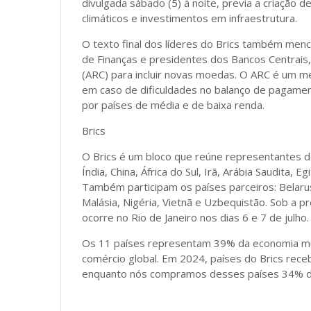
divulgada sábado (5) à noite, previa a criação
climáticos e investimentos em infraestrutura.
O texto final dos líderes do Brics também men
de Finanças e presidentes dos Bancos Centrais
(ARC) para incluir novas moedas. O ARC é um m
em caso de dificuldades no balanço de pagamen
por países de média e de baixa renda.
Brics
O Brics é um bloco que reúne representantes d
Índia, China, África do Sul, Irã, Arábia Saudita, 
Também participam os países parceiros: Belarus,
Malásia, Nigéria, Vietnã e Uzbequistão. Sob a pr
ocorre no Rio de Janeiro nos dias 6 e 7 de julho.
Os 11 países representam 39% da economia mu
comércio global. Em 2024, países do Brics rece
enquanto nós compramos desses países 34% do