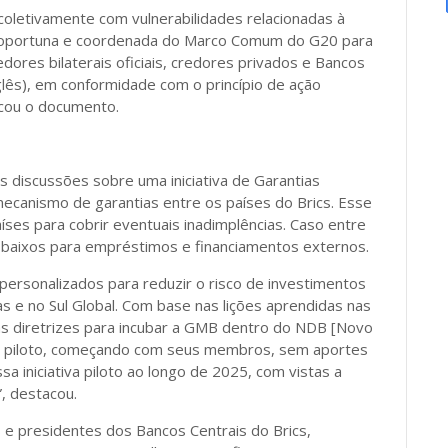
 coletivamente com vulnerabilidades relacionadas à
a, oportuna e coordenada do Marco Comum do G20 para
dores bilaterais oficiais, credores privados e Bancos
lês), em conformidade com o princípio de ação
acou o documento.
s discussões sobre uma iniciativa de Garantias
mecanismo de garantias entre os países do Brics. Esse
íses para cobrir eventuais inadimplências. Caso entre
s baixos para empréstimos e financiamentos externos.
personalizados para reduzir o risco de investimentos
as e no Sul Global. Com base nas lições aprendidas nas
as diretrizes para incubar a GMB dentro do NDB [Novo
va piloto, começando com seus membros, sem aportes
a iniciativa piloto ao longo de 2025, com vistas a
, destacou.
s e presidentes dos Bancos Centrais do Brics,