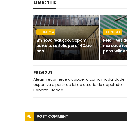
SHARE THIS
ECONOMIA
ECONOMIA
Em nova redução, Copom
Pela 1ª vez 
baixa taxa Selic para 14% ao
mercado re
ano
para Selic 
PREVIOUS
Aleam reconhece a capoeira como modalidade
esportiva a partir de lei de autoria do deputado
Roberto Cidade
POST
COMMENT