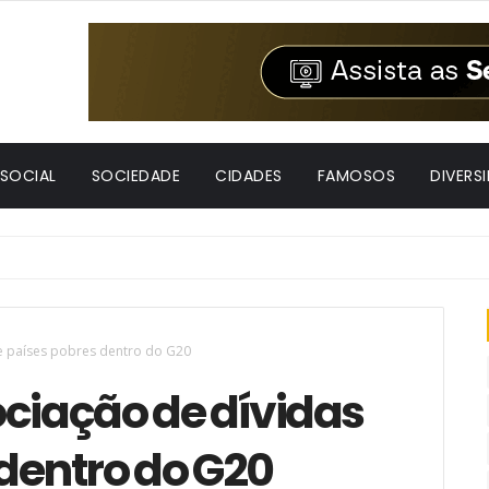
 SOCIAL
SOCIEDADE
CIDADES
FAMOSOS
DIVERS
e países pobres dentro do G20
ociação de dívidas
dentro do G20