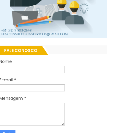
FALE CONOSCO
Nome
E-mail
*
Mensagem
*