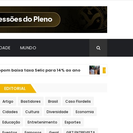
IDADE
MUNDO
 baixa taxa Selic para 14% ao ano
Em visi
POLÍTICA
EDITORIAL
Artigo
Bastidores
Brasil
Caso Flordelis
Cidades
Cultura
Diversidade
Economia
Educação
Entretenimento
Esportes
Eventos
Famosos
Geral
GR7 ENTREVISTA