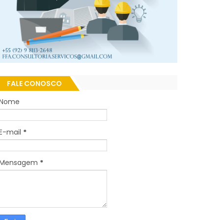
FALE CONOSCO
Nome
E-mail
*
Mensagem
*