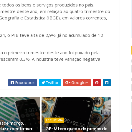
 todos os bens e serviços produzidos no país,
imestre deste ano, em relação ao quatro trimestre do
Geografia e Estatística (IBGE), em valores correntes,
4, o PIB teve alta de 2,9%. Já no acumulado de 12
a o primeiro trimestre deste ano foi puxado pela
resceram 0,3%. A indústria teve variação negativa
Facebook
Twitter
Google+
ECONOMIA
desde março,
duz expectativa
IGP-M tem queda de preços de