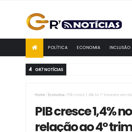
POLÍTICA
ECONOMIA
INCLUSÃO
GR7 NOTÍCIAS
Home
/
Economia
/
PIB cresce 1,4% no 1º trimestre em rel
PIB cresce 1,4% no
relação ao 4º tri