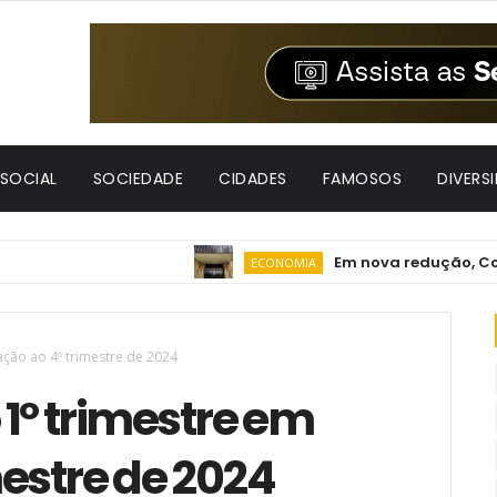
 SOCIAL
SOCIEDADE
CIDADES
FAMOSOS
DIVERS
Em nova redução, Copom
ECONOMIA
ação ao 4º trimestre de 2024
 1º trimestre em
mestre de 2024