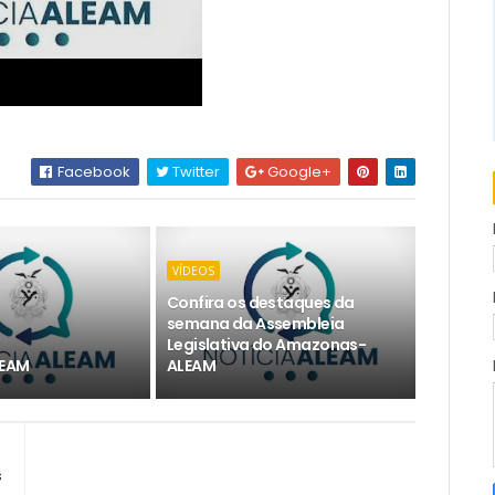
Facebook
Twitter
Google+
VÍDEOS
Confira os destaques da
semana da Assembleia
Legislativa do Amazonas-
LEAM
ALEAM
s