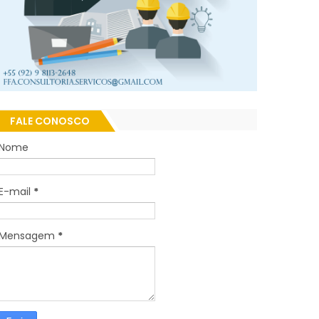
FALE CONOSCO
Nome
E-mail
*
Mensagem
*