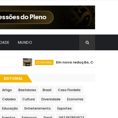
IDADE
MUNDO
Em nova redução, Copom baixa taxa
ECONOMIA
EDITORIAL
Artigo
Bastidores
Brasil
Caso Flordelis
Cidades
Cultura
Diversidade
Economia
Educação
Entretenimento
Esportes
Eventos
Famosos
Geral
GR7 ENTREVISTA