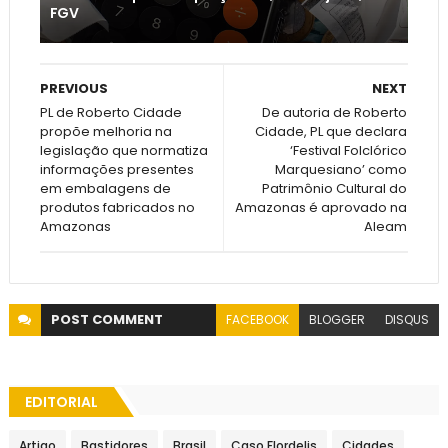
FGV
PREVIOUS
NEXT
PL de Roberto Cidade
De autoria de Roberto
propõe melhoria na
Cidade, PL que declara
legislação que normatiza
‘Festival Folclórico
informações presentes
Marquesiano’ como
em embalagens de
Patrimônio Cultural do
produtos fabricados no
Amazonas é aprovado na
Amazonas
Aleam
POST
COMMENT
FACEBOOK
BLOGGER
DISQUS
EDITORIAL
Artigo
Bastidores
Brasil
Caso Flordelis
Cidades