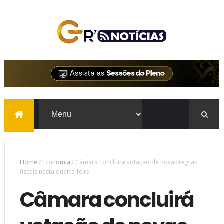
Home
/
Economia
/
Câmara concluirá votação de novas regras
fiscais nesta quarta-feira
Câmara concluirá