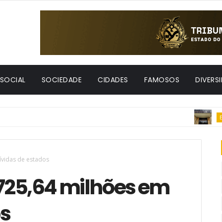
 SOCIAL
SOCIEDADE
CIDADES
FAMOSOS
DIVERS
ECONO
ívidas de estados
725,64 milhões em
os