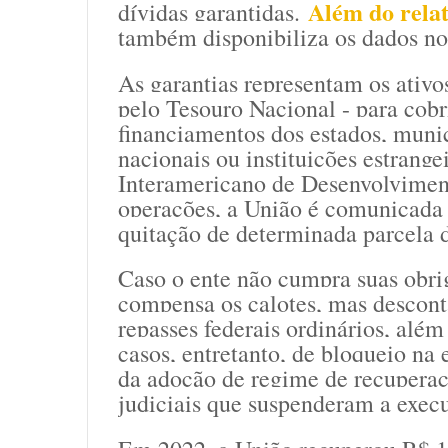
Além do rela
dívidas garantidas.
também disponibiliza os dados n
As garantias representam os ativo
pelo Tesouro Nacional - para cobr
financiamentos dos estados, muni
nacionais ou instituições estran
Interamericano de Desenvolvimen
operações, a União é comunicada 
quitação de determinada parcela d
Caso o ente não cumpra suas obri
compensa os calotes, mas descont
repasses federais ordinários, alé
casos, entretanto, de bloqueio na 
da adoção de regime de recuperaç
judiciais que suspenderam a exec