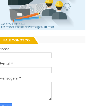
FALE CONOSCO
Nome
E-mail
*
Mensagem
*