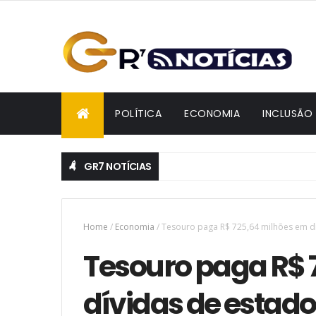
POLÍTICA
ECONOMIA
INCLUSÃO
GR7 NOTÍCIAS
Home
/
Economia
/
Tesouro paga R$ 725,64 milhões em d
Tesouro paga R$ 
dívidas de estad