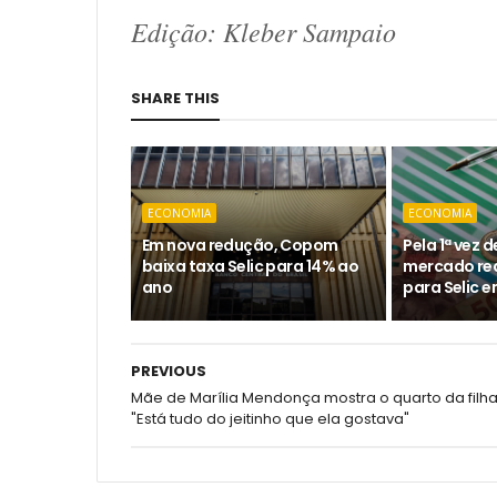
Edição: Kleber Sampaio
SHARE THIS
ECONOMIA
ECONOMIA
Em nova redução, Copom
Pela 1ª vez 
baixa taxa Selic para 14% ao
mercado re
ano
para Selic 
PREVIOUS
Mãe de Marília Mendonça mostra o quarto da filha
"Está tudo do jeitinho que ela gostava"