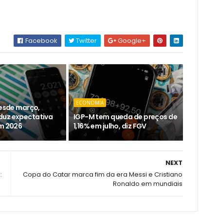
Facebook
Twitter
Google+
ECONOMIA
desde março,
duz expectativa
IGP-M tem queda de preços de
em 2026
1,16% em julho, diz FGV
NEXT
:
Copa do Catar marca fim da era Messi e Cristiano
Ronaldo em mundiais