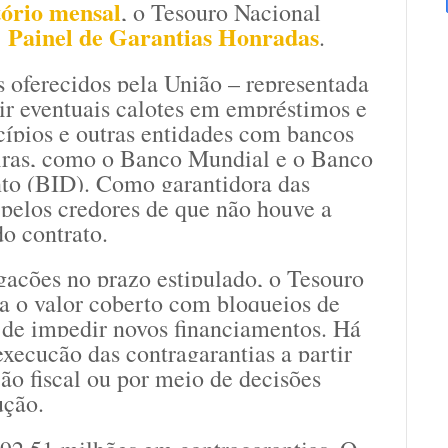
tório mensal
, o Tesouro Nacional
Painel de Garantias Honradas
o
.
s oferecidos pela União – representada
ir eventuais calotes em empréstimos e
cípios e outras entidades com bancos
geiras, como o Banco Mundial e o Banco
to (BID). Como garantidora das
pelos credores de que não houve a
o contrato.
gações no prazo estipulado, o Tesouro
a o valor coberto com bloqueios de
m de impedir novos financiamentos. Há
execução das contragarantias a partir
ão fiscal ou por meio de decisões
ução.