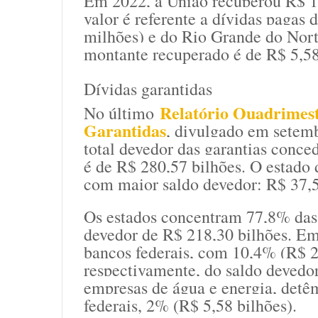
Em 2022, a União recuperou R$ 1
valor é referente a dívidas pagas
milhões) e do Rio Grande do Nort
montante recuperado é de R$ 5,58
Dívidas garantidas
Relatório Quadrimest
No último
Garantidas
, divulgado em setemb
total devedor das garantias conce
é de R$ 280,57 bilhões. O estado
com maior saldo devedor: R$ 37,5
Os estados concentram 77,8% das 
devedor de R$ 218,30 bilhões. Em 
bancos federais, com 10,4% (R$ 2
respectivamente, do saldo devedo
empresas de água e energia, detêm
federais, 2% (R$ 5,58 bilhões).