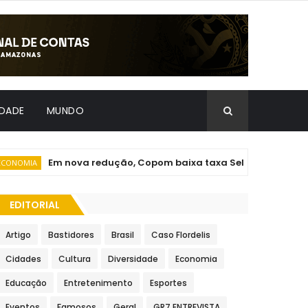
IDADE
MUNDO
Em nova redução, Copom baixa taxa Selic para 14% ao an
MIA
EDITORIAL
Artigo
Bastidores
Brasil
Caso Flordelis
Cidades
Cultura
Diversidade
Economia
Educação
Entretenimento
Esportes
Eventos
Famosos
Geral
GR7 ENTREVISTA