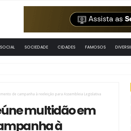
 SOCIAL
SOCIEDADE
CIDADES
FAMOSOS
DIVERS
eeleição na convenção da Federação União Progressista
mento de campanha à reeleição para Assembleia Legislativa
eúne multidão em
campanha à