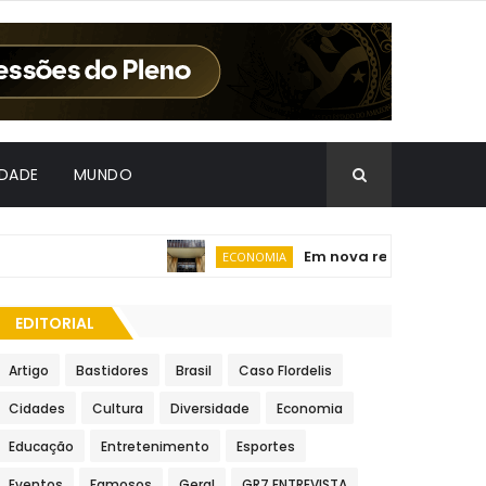
IDADE
MUNDO
Em nova redução, Copom baixa
ECONOMIA
EDITORIAL
Artigo
Bastidores
Brasil
Caso Flordelis
Cidades
Cultura
Diversidade
Economia
Educação
Entretenimento
Esportes
Eventos
Famosos
Geral
GR7 ENTREVISTA