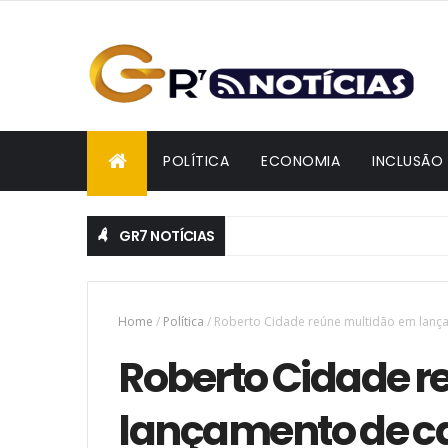
POLÍTICA
ECONOMIA
INCLUSÃO
GR7 NOTÍCIAS
Deputado Adjuto Afonso é oficializado candidato à r
POLÍTICA
Home
/
Política
/
Roberto Cidade reúne multidão em lança
Roberto Cidade r
lançamento de 