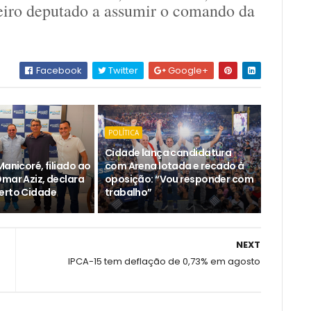
meiro deputado a assumir o comando da
Facebook
Twitter
Google+
POLÍTICA
Cidade lança candidatura
Manicoré, filiado ao
com Arena lotada e recado à
Omar Aziz, declara
oposição: “Vou responder com
erto Cidade
trabalho”
NEXT
IPCA-15 tem deflação de 0,73% em agosto