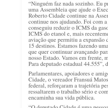
“Ninguém faz nada sozinho. Eu pr
uma Assembleia que ajude o Execut
Roberto Cidade continue na Asse
continue nos ajudando. Foi com a
conseguiu reduzir o ICMS da gaso
ICMS do etanol e, mais recentem
aviação que permitiu a expansão do
15 destinos. Estamos fazendo um
que quer continuar avançando para
nosso Estado. Vamos em frente, m
Para deputado estadual 44.555”, 
Parlamentares, apoiadores e amig
Cidade, o vereador Fransuá Matos
federal, reforçaram a trajetória p
ressaltarem o trabalho sério e c
encaminha sua vida pública.
“O deputado Cidade é uma pessoa 