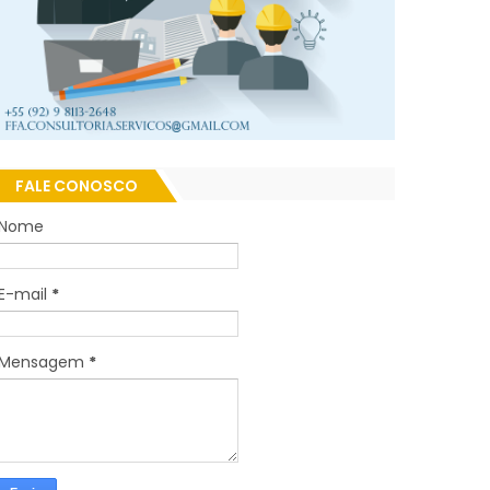
FALE CONOSCO
Nome
E-mail
*
Mensagem
*