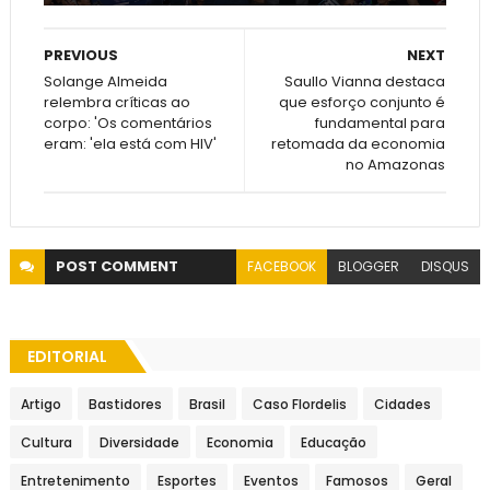
PREVIOUS
NEXT
Solange Almeida
Saullo Vianna destaca
relembra críticas ao
que esforço conjunto é
corpo: 'Os comentários
fundamental para
eram: 'ela está com HIV'
retomada da economia
no Amazonas
POST
COMMENT
FACEBOOK
BLOGGER
DISQUS
EDITORIAL
Artigo
Bastidores
Brasil
Caso Flordelis
Cidades
Cultura
Diversidade
Economia
Educação
Entretenimento
Esportes
Eventos
Famosos
Geral