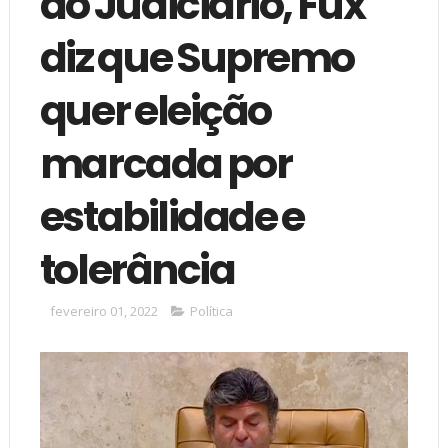
do Judiciário, Fux
diz que Supremo
quer eleição
marcada por
estabilidade e
tolerância
fevereiro 01, 2022
Política