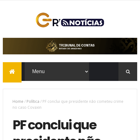
Home
/
Política
/
PF conclui que presidente não cometeu crime
no caso Covaxin
PF conclui que