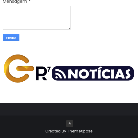
Mensagem
*
Created By
ThemeXpose