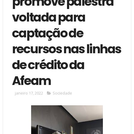
promove palestra
voltada para
captação de
recursos nas linhas
de crédito da
Afeam
janeiro 17, 2022
Sociedade