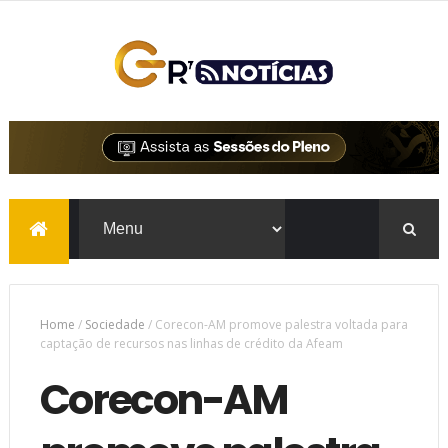
Home
/
Sociedade
/
Corecon-AM promove palestra voltada para
captação de recursos nas linhas de crédito da Afeam
Corecon-AM