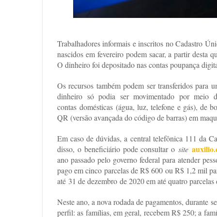
Trabalhadores informais e inscritos no Cadastro Ú
nascidos em fevereiro podem sacar, a partir desta qu
O dinheiro foi depositado nas contas poupança digi
Os recursos também podem ser transferidos para um
dinheiro só podia ser movimentado por meio 
contas domésticas (água, luz, telefone e gás), de 
QR (versão avançada do código de barras) em maqui
Em caso de dúvidas, a central telefônica 111 da 
auxilio
disso, o beneficiário pode consultar o
site
ano passado pelo governo federal para atender pess
pago em cinco parcelas de R$ 600 ou R$ 1,2 mil par
até 31 de dezembro de 2020 em até quatro parcelas
Neste ano, a nova rodada de pagamentos, durante s
perfil: as famílias, em geral, recebem R$ 250; a fa