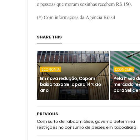
e pessoas que moram sozinhas recebem R$ 150.
(*) Com informações da Agência Brasil
SHARE THIS
ECONOMIA
ECONOMIA
Em nova redução, Copom
Pela 1ª vez 
baixa taxa Selic para 14% ao
mercado re
ano
para Selic 
PREVIOUS
Com surto de rabdomiólise, governo determina
restrições no consumo de peixes em Itacoatiara