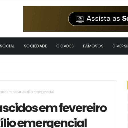
 SOCIAL
SOCIEDADE
CIDADES
FAMOSOS
DIVERS
podem sacar auxílio emergencial
scidos em fevereiro
lio emergencial