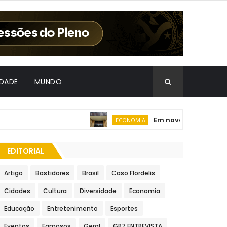
IDADE
MUNDO
Em nova redução, Copom
ECONOMIA
EDITORIAL
Artigo
Bastidores
Brasil
Caso Flordelis
Cidades
Cultura
Diversidade
Economia
Educação
Entretenimento
Esportes
Eventos
Famosos
Geral
GR7 ENTREVISTA