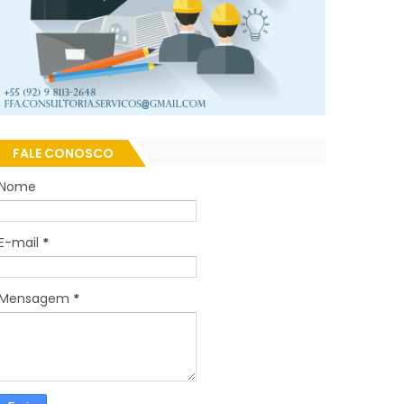
FALE CONOSCO
Nome
E-mail
*
Mensagem
*