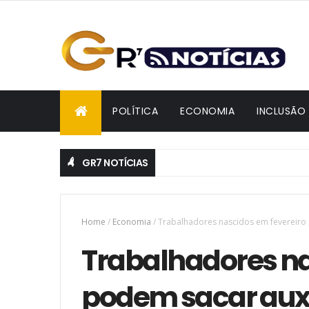
POLÍTICA
ECONOMIA
INCLUSÃO
GR7 NOTÍCIAS
Home
/
Economia
/
Trabalhadores nascidos em fevereiro 
Trabalhadores na
podem sacar auxí