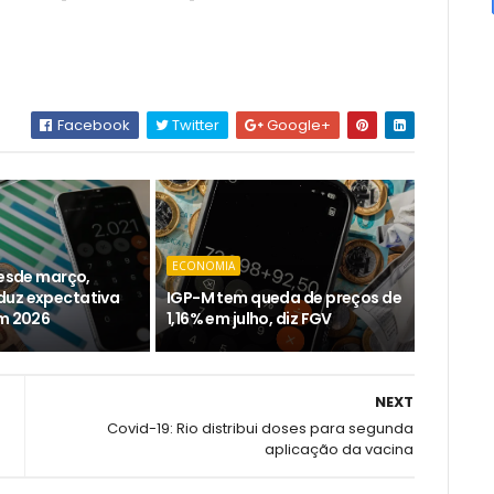
Facebook
Twitter
Google+
ECONOMIA
desde março,
duz expectativa
IGP-M tem queda de preços de
em 2026
1,16% em julho, diz FGV
NEXT
Covid-19: Rio distribui doses para segunda
aplicação da vacina