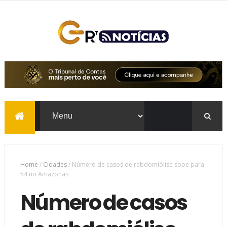
Home
/
Cidades
/
Número de casos de rabdomiólise sobe para
54 no Amazonas
Número de casos