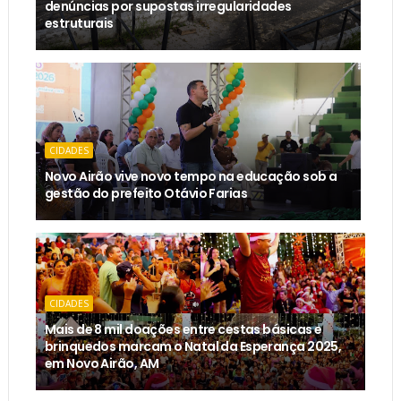
denúncias por supostas irregularidades
estruturais
CIDADES
Novo Airão vive novo tempo na educação sob a
gestão do prefeito Otávio Farias
CIDADES
Mais de 8 mil doações entre cestas básicas e
brinquedos marcam o Natal da Esperança 2025,
em Novo Airão, AM