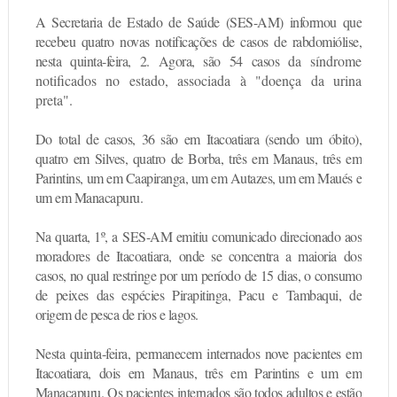
A Secretaria de Estado de Saúde (SES-AM) informou que
recebeu quatro novas notificações de casos de rabdomiólise,
nesta quinta-feira, 2. Agora, são 54 casos da
síndrome
notificados no estado, associada à "doença da urina
preta".
Do total de casos, 36 são em Itacoatiara (sendo um óbito),
quatro em Silves, quatro de Borba, três em Manaus, três em
Parintins, um em Caapiranga, um em Autazes, um em Maués e
um em Manacapuru.
Na quarta, 1º, a
SES-AM emitiu comunicado direcionado aos
moradores de Itacoatiara
, onde se concentra a maioria dos
casos, no qual restringe por um período de 15 dias, o consumo
de peixes das espécies Pirapitinga, Pacu e Tambaqui, de
origem de pesca de rios e lagos.
Nesta quinta-feira, permanecem internados nove pacientes em
Itacoatiara, dois em Manaus, três em Parintins e um em
Manacapuru. Os pacientes internados são todos adultos e estão