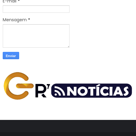
E-mail
*
Mensagem
*