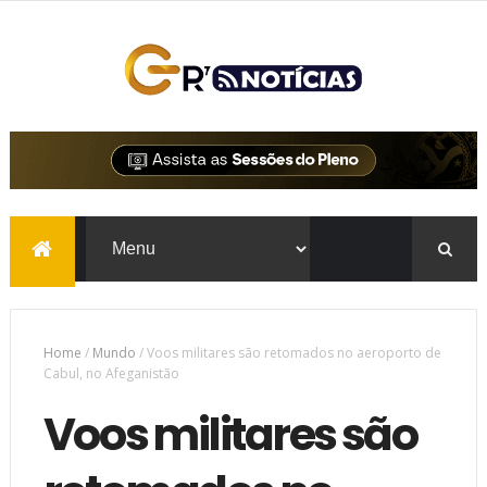
Home
/
Mundo
/
Voos militares são retomados no aeroporto de
Cabul, no Afeganistão
Voos militares são