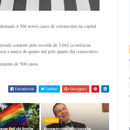
firmado 4.566 novos casos de coronavírus na capital
perado somente pelo recorde de 5.042 ocorrências
assa a marca de quatro mil pelo quarto dia consecutivo.
umento de 508 casos.
Facebook
Twitter
Google+
MUNDO
uer fim do limite
Homem armado invade