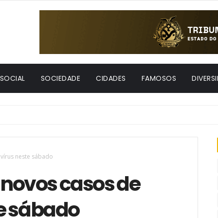
 SOCIAL
SOCIEDADE
CIDADES
FAMOSOS
DIVERS
enção da Federação União Progressista
vírus neste sábado
 novos casos de
e sábado