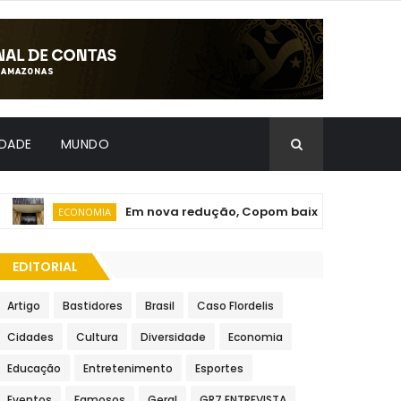
IDADE
MUNDO
Em nova redução, Copom baixa taxa Selic par
ECONOMIA
EDITORIAL
Artigo
Bastidores
Brasil
Caso Flordelis
Cidades
Cultura
Diversidade
Economia
Educação
Entretenimento
Esportes
Eventos
Famosos
Geral
GR7 ENTREVISTA