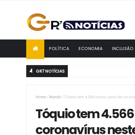
POLÍTICA
ECONOMIA
INCLUSÃO
GR7 NOTÍCIAS
o Adjuto Afonso é oficializado candidato à reeleição na conv
Home
/
Mundo
/
Tóquio tem 4.566 novos casos de corona
Tóquio tem 4.566
coronavírus nest