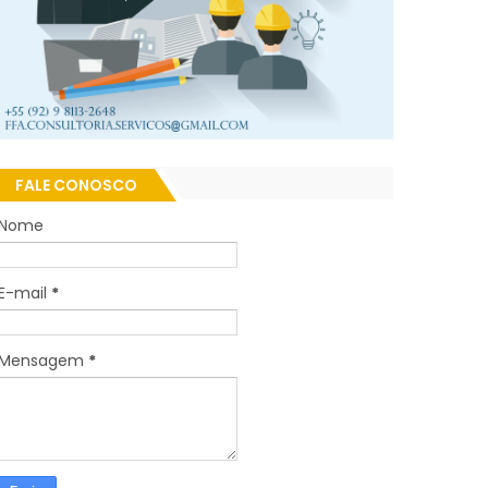
FALE CONOSCO
Nome
E-mail
*
Mensagem
*