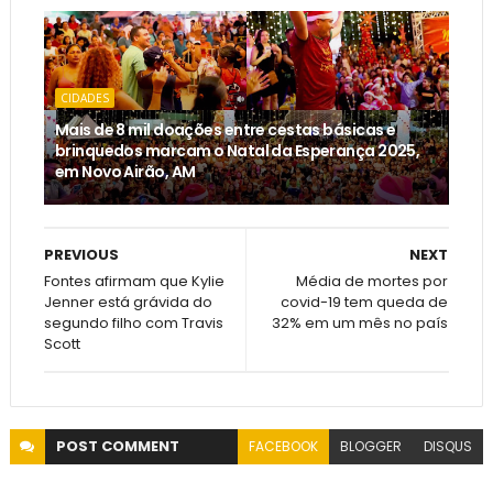
CIDADES
Mais de 8 mil doações entre cestas básicas e
brinquedos marcam o Natal da Esperança 2025,
em Novo Airão, AM
PREVIOUS
NEXT
Fontes afirmam que Kylie
Média de mortes por
Jenner está grávida do
covid-19 tem queda de
segundo filho com Travis
32% em um mês no país
Scott
POST
COMMENT
FACEBOOK
BLOGGER
DISQUS