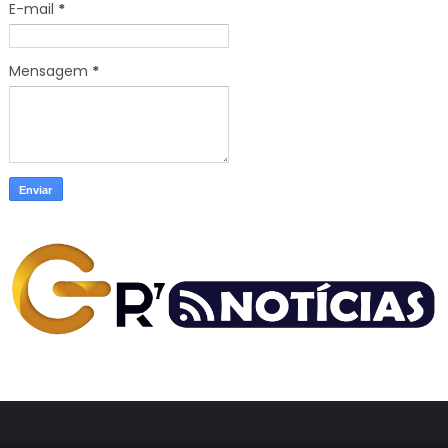
E-mail
*
Mensagem
*