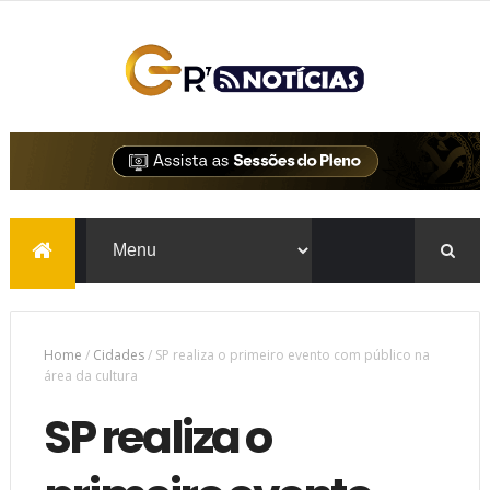
Home
/
Cidades
/
SP realiza o primeiro evento com público na
área da cultura
SP realiza o