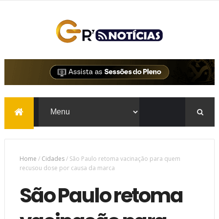
Home
/
Cidades
/
São Paulo retoma vacinação para quem
recusou dose por causa da marca
São Paulo retoma