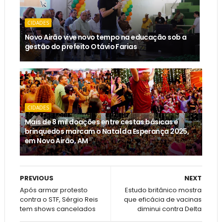
CIDADES
Novo Airão vive novo tempo na educação sob a
gestão do prefeito Otávio Farias
CIDADES
Mais de 8 mil doações entre cestas básicas e
brinquedos marcam o Natal da Esperança 2025,
em Novo Airão, AM
PREVIOUS
NEXT
Após armar protesto
Estudo britânico mostra
contra o STF, Sérgio Reis
que eficácia de vacinas
tem shows cancelados
diminui contra Delta