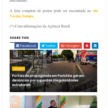
nascimento.
site
A lista completa de postos pode ser encontrada no
Vacina Sampa
.
(*) Com informações da Agência Brasil
SHARE THIS
Facebook
Twitter
Google+
CIDADES
Portais de propaganda em Parintins geram
denúncias por supostas irregularidades
estruturais