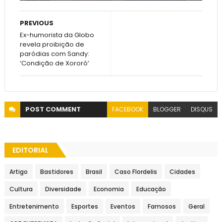
PREVIOUS
Ex-humorista da Globo
revela proibição de
paródias com Sandy:
‘Condição de Xororó’
POST
COMMENT
FACEBOOK
BLOGGER
DISQUS
EDITORIAL
Artigo
Bastidores
Brasil
Caso Flordelis
Cidades
Cultura
Diversidade
Economia
Educação
Entretenimento
Esportes
Eventos
Famosos
Geral