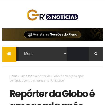
Home
/
Famosos
/
Repórter da Globo é ameaçada após
denúncias contra empresa no ‘Fantástico’
Repórter da Globo é