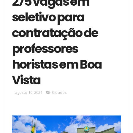
275 vagas em
seletivo para
contratação de
professores
horistas em Boa
Vista
agosto 10, 2021
Cidades