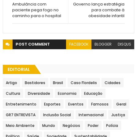
Ambulância com
Governo lança estratégia
paciente pega fogo no
para combate à
caminho para o hospital
obesidade infantil
POST
COMMENT
FACEBOOK
BLOGGER
DISQUS
EDITORIAL
Artigo
Bastidores
Brasil
Caso Flordelis
Cidades
Cultura
Diversidade
Economia
Educação
Entretenimento
Esportes
Eventos
Famosos
Geral
GR7 ENTREVISTA
Inclusão Social
Internacional
Justiça
Meio Ambiente
Mundo
Negócios
Poder
Polícia
Política
Saúde
Sociedade
Sustentabilidade