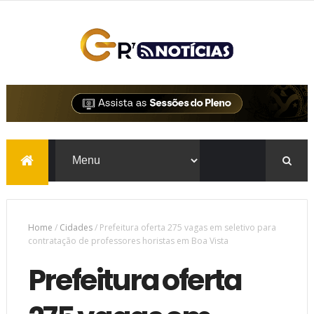
Home
/
Cidades
/
Prefeitura oferta 275 vagas em seletivo para
contratação de professores horistas em Boa Vista
Prefeitura oferta