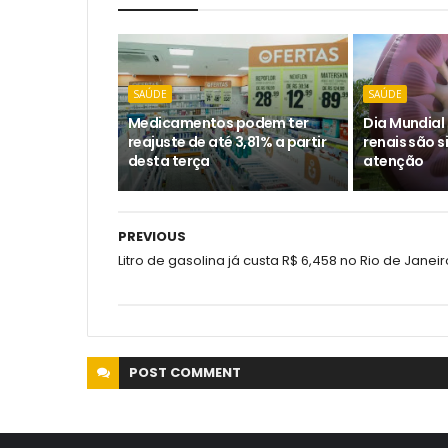
SAÚDE
SAÚDE
Medicamentos podem ter
Dia Mundial
reajuste de até 3,81% a partir
renais são s
desta terça
atenção
PREVIOUS
Litro de gasolina já custa R$ 6,458 no Rio de Janeir
POST
COMMENT