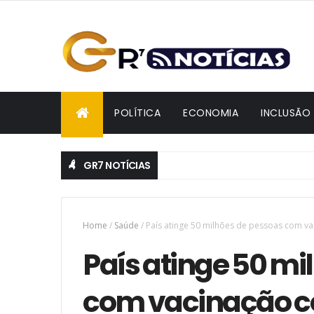
POLÍTICA
ECONOMIA
INCLUSÃO
GR7 NOTÍCIAS
Home
/
Saúde
/
País atinge 50 milhões de pessoas com va
País atinge 50 mi
com vacinação c