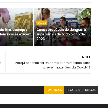
SAÚDE
 do Rim: doenças
Casos prováveis de dengue já
ilenciosas e exigem
superam os de todo o ano de
2023
NEXT
o
Pesquisadores da Unicamp criam modelo para
prever mutações da Covid-19
FACEBOOK
BLOGGER
DISQUS