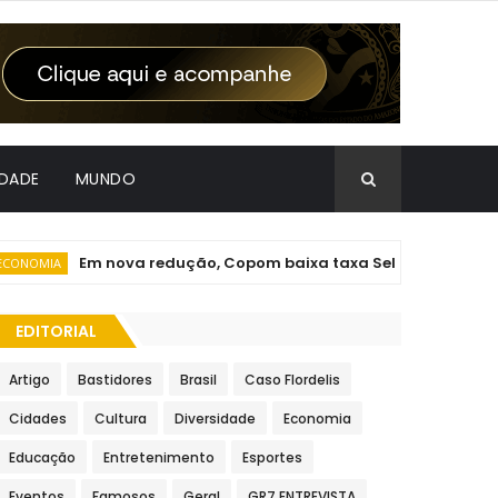
IDADE
MUNDO
Em nova redução, Copom baixa taxa Selic para 14% ao an
MIA
EDITORIAL
Artigo
Bastidores
Brasil
Caso Flordelis
Cidades
Cultura
Diversidade
Economia
Educação
Entretenimento
Esportes
Eventos
Famosos
Geral
GR7 ENTREVISTA