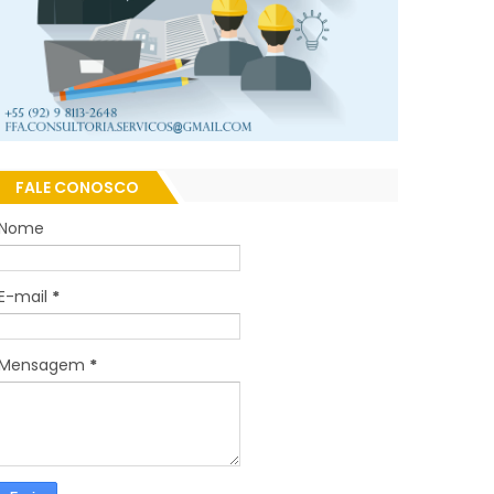
FALE CONOSCO
Nome
E-mail
*
Mensagem
*