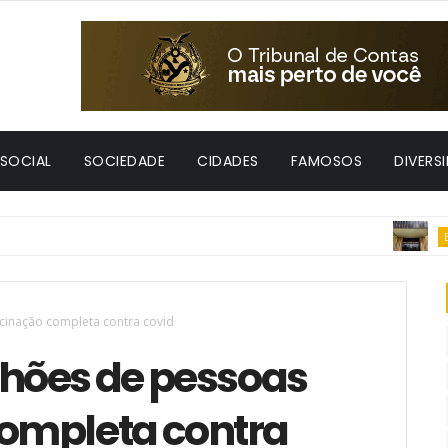
 SOCIAL
SOCIEDADE
CIDADES
FAMOSOS
DIVERS
ECONO
cinação completa contra covid
lhões de pessoas
ompleta contra