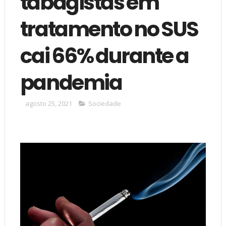
tabagistas em
tratamento no SUS
cai 66% durante a
pandemia
agosto 25, 2021
Sociedade