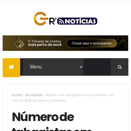
Home
/
Sociedade
/
Número de tabagistas em tratamento no
SUS cai 66% durante a pandemia
Número de