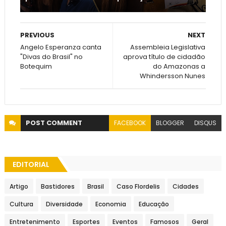
PREVIOUS
NEXT
Angelo Esperanza canta
Assembleia Legislativa
"Divas do Brasil" no
aprova título de cidadão
Botequim
do Amazonas a
Whindersson Nunes
POST
COMMENT
FACEBOOK
BLOGGER
DISQUS
EDITORIAL
Artigo
Bastidores
Brasil
Caso Flordelis
Cidades
Cultura
Diversidade
Economia
Educação
Entretenimento
Esportes
Eventos
Famosos
Geral