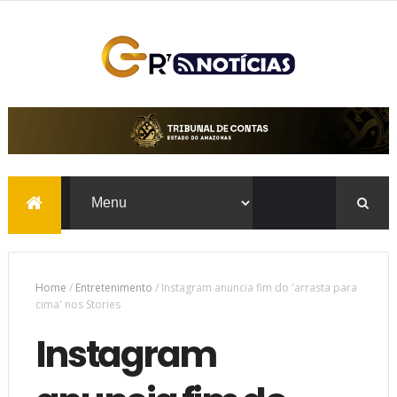
Home
/
Entretenimento
/
Instagram anuncia fim do 'arrasta para
cima' nos Stories
Instagram