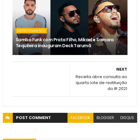
ENTRETENIMENTO
Samba Funk com Prata Filho, Mikael e Samara
Tequileira inauguram Deck Tarumã
NEXT
Receita abre consulta ao
quarto lote de restituição
do IR 2021
POST
COMMENT
FACEBOOK
BLOGGER
DISQUS